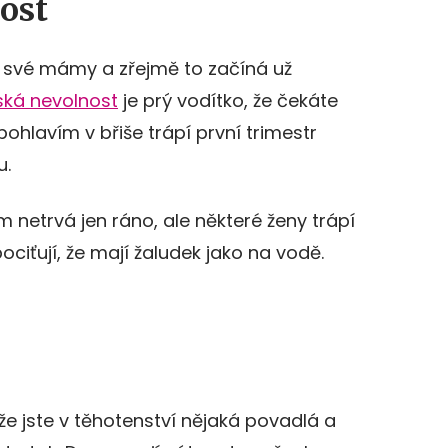
ost
lují své mámy a zřejmě to začíná už
ská nevolnost
je prý vodítko, že čekáte
ohlavím v břiše trápí první trimestr
u.
netrvá jen ráno, ale některé ženy trápí
ociťují, že mají žaludek jako na vodě.
že jste v těhotenství nějaká povadlá a