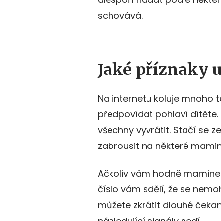
schovává.
Jaké příznaky u
Na internetu koluje mnoho te
předpovídat pohlaví dítěte
všechny vyvrátit. Stačí se 
zabrousit na některé mamin
Ačkoliv vám hodně maminek 
číslo vám sdělí, že se nemohl
můžete zkrátit dlouhé čekan
následující signály sedí.