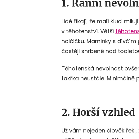
1. Ranní nevoln
Lidé říkají, že malí kluci mi
v těhotenství. Větší
těhoten
holčičku. Maminky s dívčím p
častěji shrbené nad toaleto
Těhotenská nevolnost ovšem 
takřka neustále. Minimálně p
2. Horší vzhled
Už vám nejeden člověk řekl, 