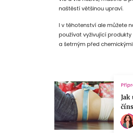
naštěstí většinou upraví.
I v těhotenství ale můžete 
používat vyživující produkty
a šetrným před chemickými k