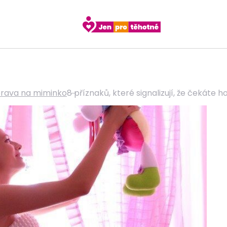
prava na miminko
8 příznaků, které signalizují, že čekáte h