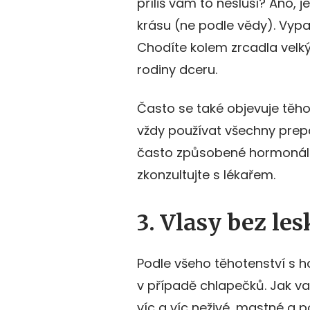
příliš vám to nesluší? Ano, 
krásu (ne podle vědy). Vyp
Chodíte kolem zrcadla velk
rodiny dceru.
Často se také objevuje těho
vždy používat všechny prepar
často způsobené hormonáln
zkonzultujte s lékařem.
3. Vlasy bez le
Podle všeho těhotenství s ho
v případě chlapečků. Jak va
víc a víc neživé, mastné a 