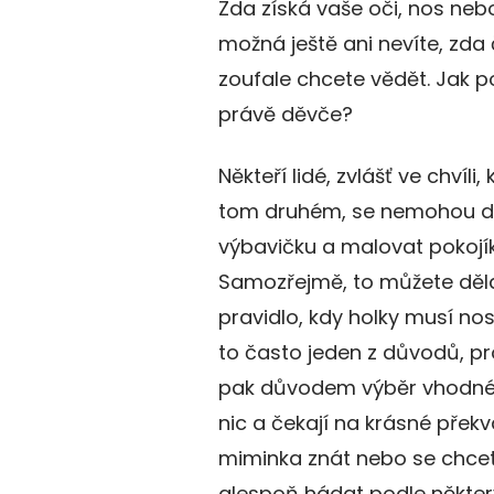
Zda získá vaše oči, nos nebo
možná ještě ani nevíte, zda
zoufale chcete vědět. Jak po
právě děvče?
Někteří lidé, zvlášť ve chvíl
tom druhém, se nemohou do
výbavičku a malovat pokojí
Samozřejmě, to můžete dělat
pravidlo, kdy holky musí nos
to často jeden z důvodů, proč
pak důvodem výběr vhodného
nic a čekají na krásné překv
miminka znát nebo se chcet
alespoň hádat podle některý