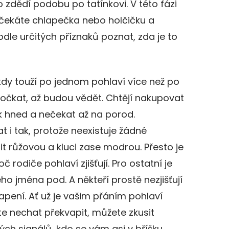
 zdědí podobu po tatínkovi. V této fázi
 čekáte chlapečka nebo holčičku a
dle určitých příznaků poznat, zda je to
i, kdy touží po jednom pohlaví více než po
čkat, až budou vědět. Chtějí nakupovat
k hned a nečekat až na porod.
 i tak, protože neexistuje žádné
it růžovou a kluci zase modrou. Přesto je
 rodiče pohlaví zjišťují. Pro ostatní je
 jména pod. A někteří prostě nezjišťují
apení. Ať už je vašim přáním pohlaví
e nechat překvapit, můžete zkusit
ch signálů, kdo se vám asi v bříšku