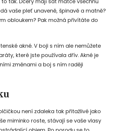
je to tak. Dcery mají sát matce všechnu
adá vaše pleť unaveně, špinavě a matně?
ým obloukem? Pak možná přivítáte do
tenské akné. V boji s ním ale nemůžete
áty, které jste používala dřív. Akné je
ími změnami a boj s ním raději
sku
lčičkou není zdaleka tak přitažlivé jako
še miminko roste, stávají se vaše vlasy
postrádající objem. Po porodu se to