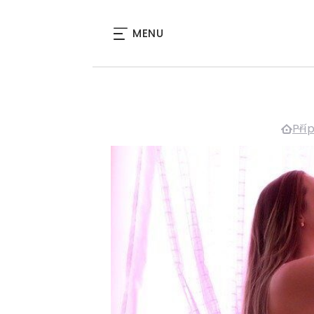
MENU
Pří