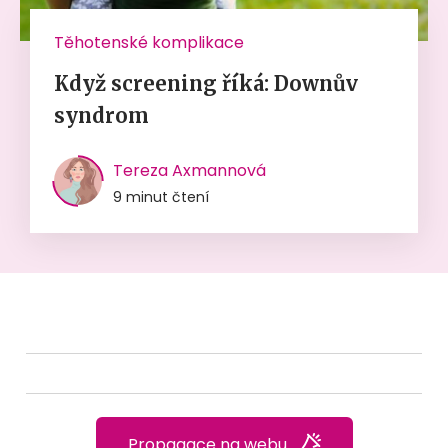
Těhotenské komplikace
Když screening říká: Downův
syndrom
Tereza Axmannová
9 minut čtení
Propagace na webu