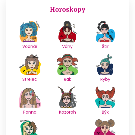
Horoskopy
Vodnář
Váhy
Štír
Střelec
Rak
Ryby
Panna
Kozoroh
Býk