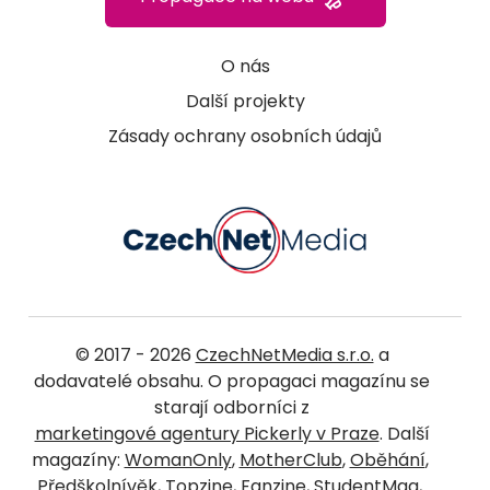
O nás
Další projekty
Zásady ochrany osobních údajů
© 2017 - 2026
CzechNetMedia s.r.o.
a
dodavatelé obsahu. O propagaci magazínu se
starají odborníci z
marketingové agentury Pickerly v Praze
. Další
magazíny:
WomanOnly
,
MotherClub
,
Oběhání
,
Předškolnívěk
,
Topzine
,
Fanzine
,
StudentMag
,