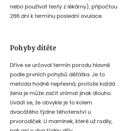
nebo používat testy z lékárny), připočtou
266 dní k termínu poslední ovulace.
Pohyby dítěte
Dříve se určoval termín porodu hlavně
podle prvních pohybů děťátka. Je to
metoda hodně nepřesná, protože každá
žena je může začít vnímat jinak dlouho.
Uvádí se, že obvykle je to kolem
dvacátého týdne těhotenství u
prvorodiček. U maminek, které už rodily,
pak asi o dva týdny dřív.