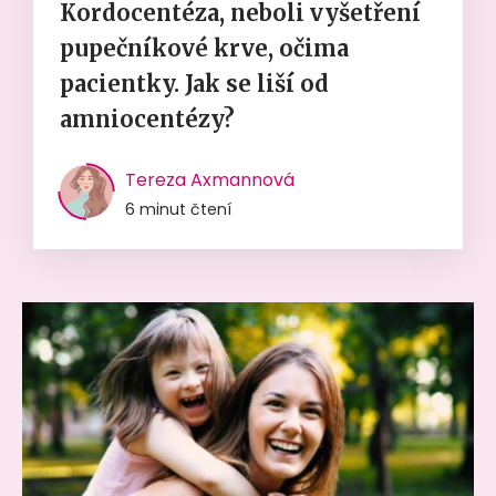
Kordocentéza, neboli vyšetření
pupečníkové krve, očima
pacientky. Jak se liší od
amniocentézy?
Tereza Axmannová
6 minut čtení