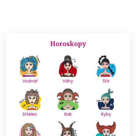
Horoskopy
Vodnář
Váhy
Štír
Střelec
Rak
Ryby