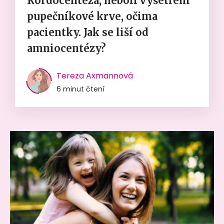
Kordocentéza, neboli vyšetření
pupečníkové krve, očima
pacientky. Jak se liší od
amniocentézy?
Tereza Axmannová
6 minut čtení