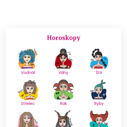
Horoskopy
Vodnář
Váhy
Štír
Střelec
Rak
Ryby