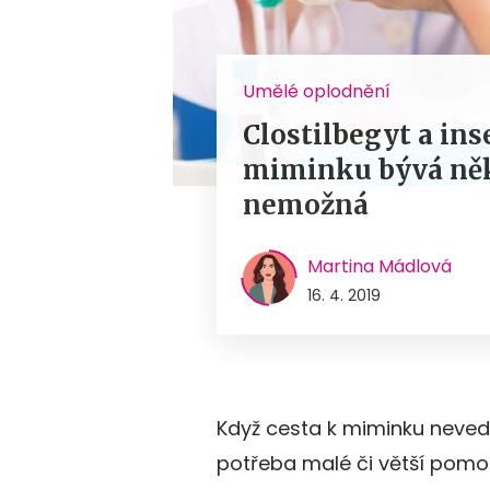
Umělé oplodnění
Clostilbegyt a in
miminku bývá někd
nemožná
Martina Mádlová
16. 4. 2019
Když cesta k miminku nevede 
potřeba malé či větší pomoc