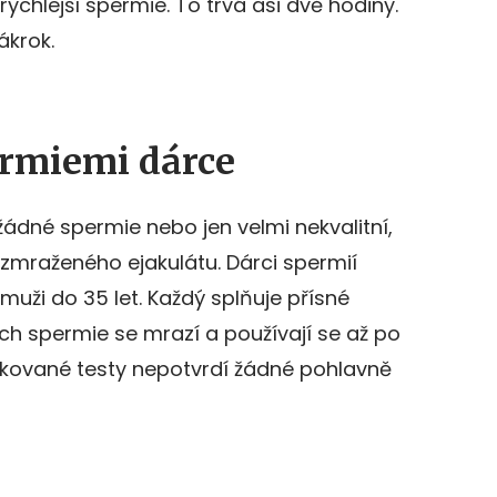
jrychlejší spermie. To trvá asi dvě hodiny.
ákrok.
rmiemi dárce
ádné spermie nebo jen velmi nekvalitní,
 zmraženého ejakulátu. Dárci spermií
 muži do 35 let. Každý splňuje přísné
ch spermie se mrazí a používají se až po
pakované testy nepotvrdí žádné pohlavně