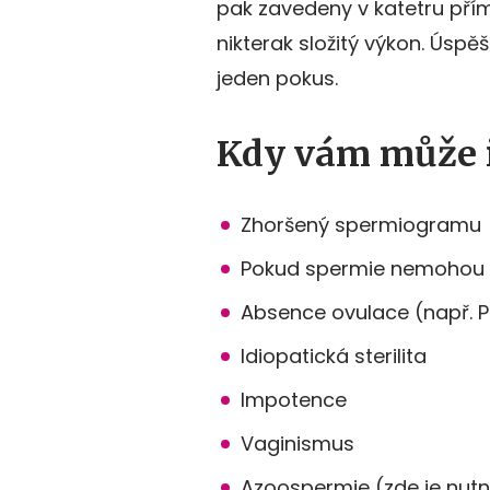
pak zavedeny v katetru pří
nikterak složitý výkon. Úspě
jeden pokus.
Kdy vám může 
Zhoršený spermiogramu
Pokud spermie nemohou 
Absence ovulace (např. 
Idiopatická sterilita
Impotence
Vaginismus
Azoospermie (zde je nutn