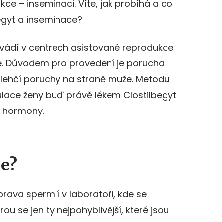
e – inseminaci. Víte, jak probíhá a co
egyt a inseminace?
vádí v centrech asistované reprodukce
e. Důvodem pro provedení je porucha
 lehčí poruchy na straně muže. Metodu
lace ženy buď právě lékem Clostilbegyt
i hormony.
ce?
rava spermií v laboratoři, kde se
rou se jen ty nejpohyblivější, které jsou