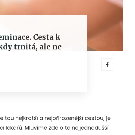
seminace. Cesta k
y trnitá, ale ne
tou nejkratší a nejpřirozenější cestou, je
i lékařů. Mluvíme zde o té nejjednodušší