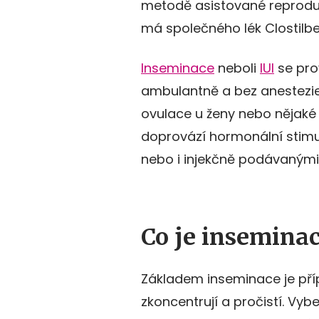
metodě asistované reprodukc
má společného lék Clostilb
Inseminace
neboli
IUI
se pro
ambulantně a bez anestezi
ovulace u ženy nebo nějaké
doprovází hormonální stimu
nebo i injekčně podávaným
Co je insemina
Základem inseminace je příp
zkoncentrují a pročistí. Vybe