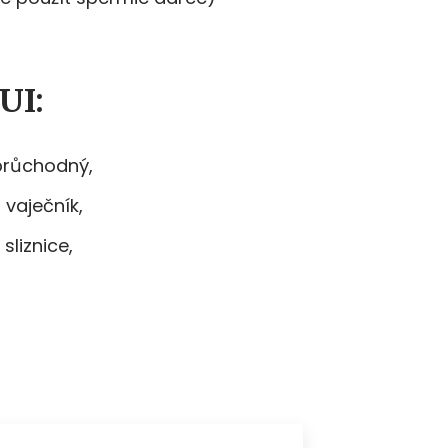
UI:
průchodný,
 vaječník,
sliznice,