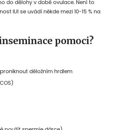
mo do dělohy v době ovulace. Není to
šnost IUI se uvádí někde mezi 10-15 % na
inseminace pomoci?
proniknout děložním hrdlem
PCOS)
é použít spermie dárce)