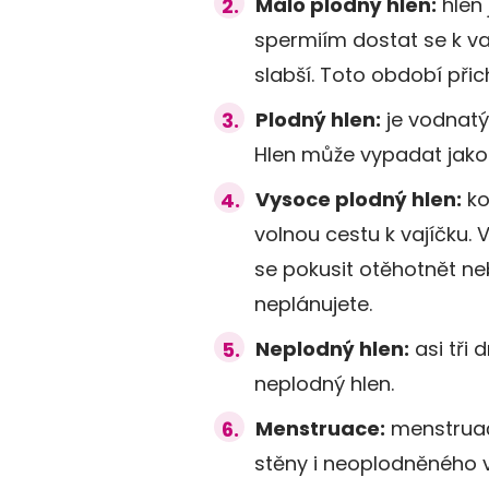
Málo plodný hlen:
hlen 
spermiím dostat se k va
slabší. Toto období přic
Plodný hlen:
je vodnatý 
Hlen může vypadat jako
Vysoce plodný hlen:
ko
volnou cestu k vajíčku. 
se pokusit otěhotnět ne
neplánujete.
Neplodný hlen:
asi tři 
neplodný hlen.
Menstruace:
menstruačn
stěny i neoplodněného v