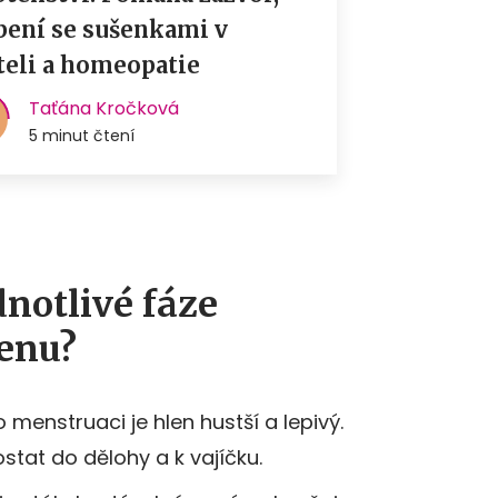
dnotlivé fáze
lenu?
menstruaci je hlen hustší a lepivý.
tat do dělohy a k vajíčku.