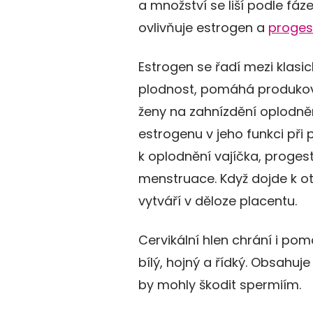
a množství se liší podle fá
ovlivňuje estrogen a
proges
Estrogen se řadí mezi klasi
plodnost, pomáhá produkova
ženy na zahnízdění oplodn
estrogenu v jeho funkci při
k oplodnění vajíčka, progest
menstruace. Když dojde k ot
vytváří v děloze placentu.
Cervikální hlen chrání i po
bílý, hojný a řídký. Obsahuje
by mohly škodit spermiím.