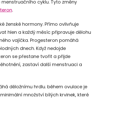
ze menstruačního cyklu. Tyto změny
teron
.
cké ženské hormony. Přímo ovlivňuje
t hlen a každý měsíc připravuje dělohu
ěného vajíčka. Progesteron pomáhá
 plodných dnech. Když nedojde
eron se přestane tvořit a přijde
ěhotnění, zastaví další menstruaci a
máhá děložnímu hrdlu. během ovulace je
 minimální množství bílých krvinek, které