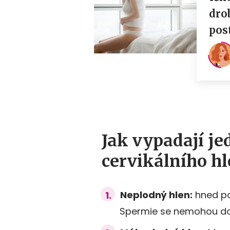
Jak vypadají je
cervikálního h
Neplodný hlen:
hned po 
Spermie se nemohou dos