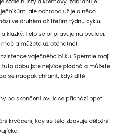
je stále hustý a krémový, zabraňuje
ječníkům, ale ochrana už je o něco
hází ve druhém až třetím týdnu cyklu.
a kluzký. Tělo se připravuje na ovulaci.
 moč a můžete už otěhotnět.
nzistence vaječného bílku. Spermie mají
V tuto dobu jste nejvíce plodná a můžete
bo se naopak chránit, když dítě
dny po skončení ovulace přichází opět
í krvácení, kdy se tělo zbavuje děložní
ajíčka.