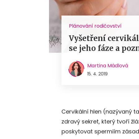
Plánování rodičovství
Vyšetření cerviká
se jeho fáze a poz
Martina Mádlová
15. 4. 2019
Cervikální hlen (nazývaný ta
zdravý sekret, který tvoří žl
poskytovat spermiím zásadit