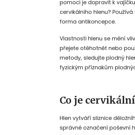
pomoci je dopravit k vajíčku.
cervikálního hlenu? Používá 
forma antikoncepce.
Vlastnosti hlenu se mění vl
přejete otěhotnět nebo použ
metody, sledujte plodný hle
fyzickým příznakům plodný
Co je cervikáln
Hlen vytváří sliznice děložn
správné označení poševní hl