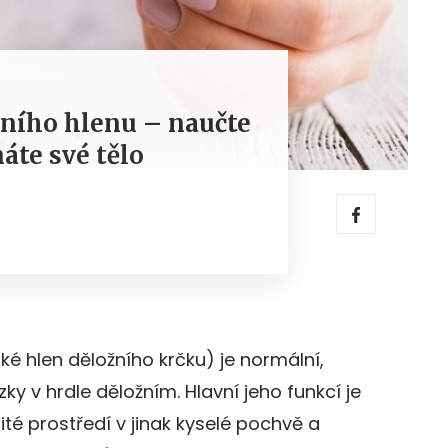
lního hlenu – naučte
náte své tělo
ké hlen děložního krčku) je normální,
ázky v hrdle děložním. Hlavní jeho funkcí je
é prostředí v jinak kyselé pochvě a