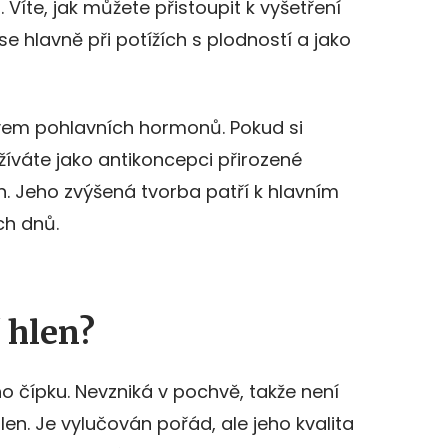
 Víte, jak můžete přistoupit k vyšetření
se hlavně při potížích s plodností a jako
ivem pohlavních hormonů. Pokud si
íváte jako antikoncepci přirozené
n. Jeho zvýšená tvorba patří k hlavním
ch dnů.
í hlen?
ího čípku. Nevzniká v pochvě, takže není
en. Je vylučován pořád, ale jeho kvalita