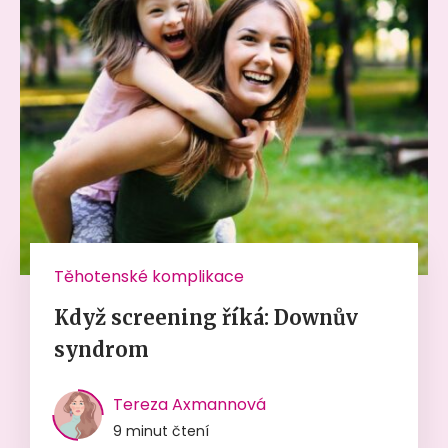
Těhotenské komplikace
Když screening říká: Downův
syndrom
Tereza Axmannová
9 minut čtení