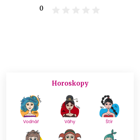
0
Horoskopy
Vodnář
Váhy
Štír