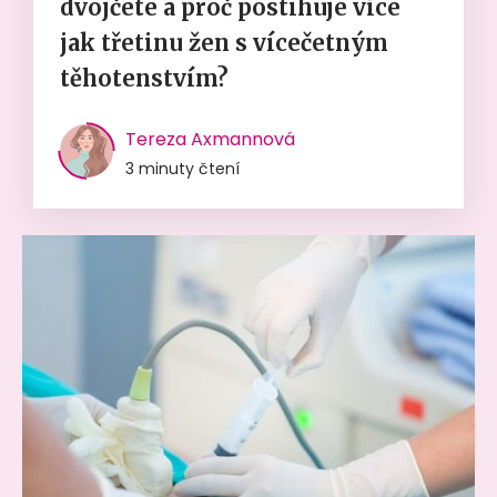
dvojčete a proč postihuje více
jak třetinu žen s vícečetným
těhotenstvím?
Tereza Axmannová
3 minuty čtení