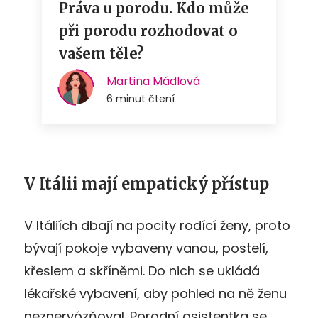
V Itálii mají empatický přístup
V Itáliích dbají na pocity rodící ženy, proto
bývají pokoje vybaveny vanou, postelí,
křeslem a skříněmi. Do nich se ukládá
lékařské vybavení, aby pohled na ně ženu
neznervózňoval. Porodní asistentka se