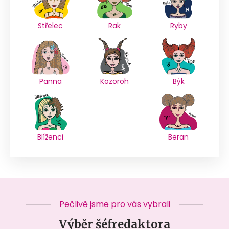
Střelec
Rak
Ryby
Panna
Kozoroh
Býk
Blíženci
Beran
Pečlivě jsme pro vás vybrali
Výběr šéfredaktora