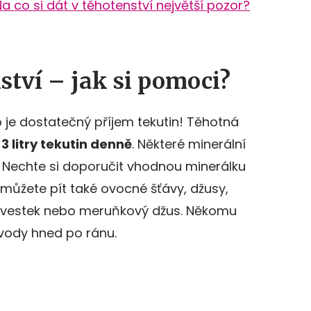
Na co si dát v těhotenství největší pozor?
ství – jak si pomoci?
o je dostatečný příjem tekutin! Těhotná
 3 litry tekutin denně
. Některé minerální
. Nechte si doporučit vhodnou minerálku
 můžete pít také ovocné šťávy, džusy,
švestek nebo meruňkový džus. Někomu
 vody hned po ránu.