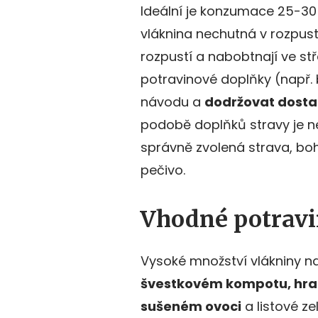
Ideální je konzumace 25-3
vláknina nechutná v rozpus
rozpustí a nabobtnají ve st
potravinové doplňky (např. b
návodu a
dodržovat dosta
podobě doplňků stravy je n
správně zvolená strava, boh
pečivo.
Vhodné potrav
Vysoké množství vlákniny na
švestkovém kompotu, hrac
sušeném ovoci
a listové z