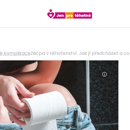
é komplikace
Zácpa v těhotenství. Jak jí předcházet a co 