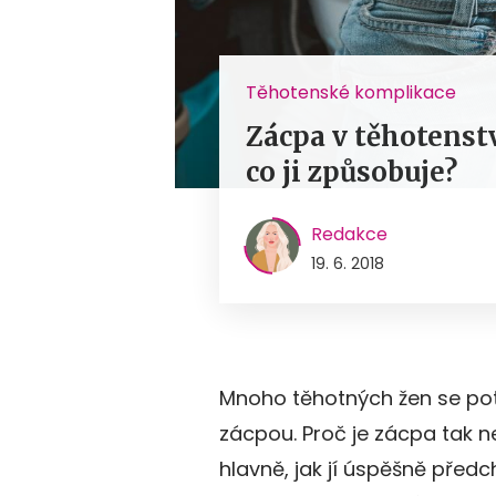
Těhotenské komplikace
Zácpa v těhotenstv
co ji způsobuje?
Redakce
19. 6. 2018
Mnoho těhotných žen se potý
zácpou. Proč je zácpa tak n
hlavně, jak jí úspěšně předc