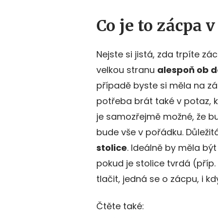
Co je to zácpa v
Nejste si jistá, zda trpíte z
velkou stranu
alespoň ob d
případě byste si měla na z
potřeba brát také v potaz, k
je samozřejmě možné, že b
bude vše v pořádku. Důležit
stolice
. Ideálně by měla být
pokud je stolice tvrdá (pří
tlačit, jedná se o zácpu, i k
Čtěte také: