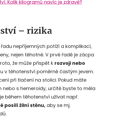
tví. Kolik kilogramů navíc je zdravé?
ství – rizika
řadu nepříjemných potíží a komplikací,
ženy, nejen těhotné. V prvé řadě je zácpa
roto, že může přispět k
rozvoji nebo
sou v těhotenství poměrně častým jevem.
ení při tlačení na stolici. Pokud máte
 nebo s hemeroidy, určitě byste to měla
je během těhotenství užívat např.
é posílí žilní stěnu,
aby se mj.
dů.