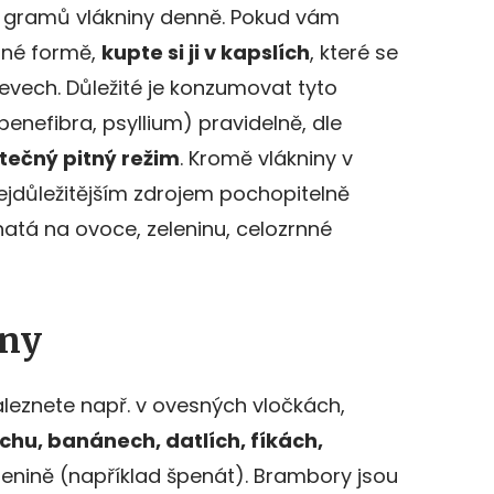
0 gramů vlákniny denně. Pokud vám
tné formě,
kupte si ji v kapslích
, které se
řevech. Důležité je konzumovat tyto
enefibra, psyllium) pravidelně, dle
tečný pitný režim
. Kromě vlákniny v
ejdůležitějším zdrojem pochopitelně
atá na ovoce, zeleninu, celozrnné
iny
leznete např. v ovesných vločkách,
hu, banánech, datlích, fíkách,
elenině (například špenát). Brambory jsou