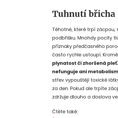
Tuhnutí břicha
Těhotné, které trpí zácpou, s
podbřišku. Mnohdy pocity tl
příznaky předčasného porod
často rychle ustoupí. Kromě
plynatost či zhoršená pleť
nefunguje ani metabolism
střev vypouštějí toxické lát
za den. Pokud ale trpíte zá
zdržuje dlouho a doslova ve v
Čtěte také: