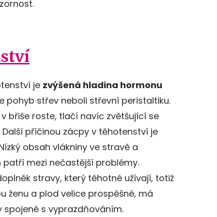
zornost.
ství
tenství je
zvýšená hladina hormonu
 pohyb střev neboli střevní peristaltiku.
 břiše roste, tlačí navíc zvětšující se
Další příčinou zácpy v těhotenství je
Nízký obsah vlákniny ve stravě a
 patří mezi nečastější problémy.
něk stravy, který těhotné užívají, totiž
nou ženu a plod velice prospěšné, má
y spojené s vyprazdňováním.