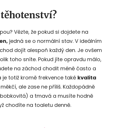
 těhotenství?
ácpou? Vězte, že pokud si dojdete na
en,
jedná se o normální stav. V ideálním
áchod dojít alespoň každý den. Je ovšem
olik toho sníte. Pokud jíte opravdu málo,
udete na záchod chodit méně často a
á je totiž kromě frekvence také
kvalita
 měkčí, ale zase ne příliš. Každopádně
p. bobkovitá) a tmavá a musíte hodně
dyž chodíte na toaletu denně.