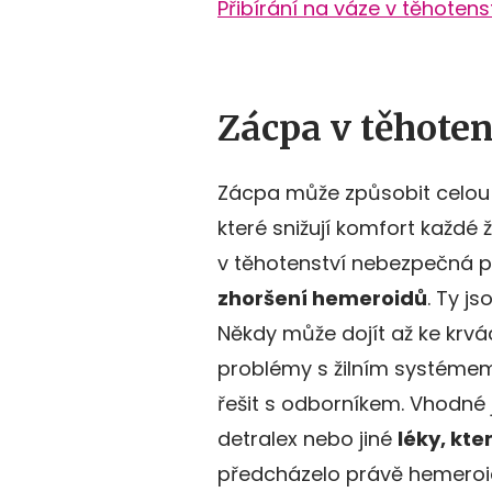
Přibírání na váze v těhotens
Zácpa v těhoten
Zácpa může způsobit celou 
které snižují komfort každé 
v těhotenství nebezpečná p
zhoršení hemeroidů
. Ty j
Někdy může dojít až ke krvác
problémy s žilním systémem
řešit s odborníkem. Vhodné 
detralex nebo jiné
léky, kter
předcházelo právě hemeroi