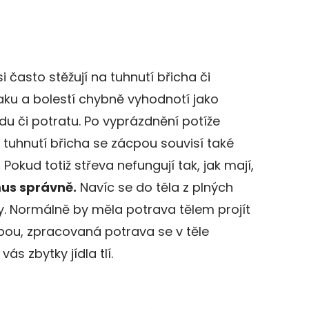
i často stěžují na tuhnutí břicha či
aku a bolestí chybně vyhodnotí jako
u či potratu. Po vyprázdnění potíže
 tuhnutí břicha se zácpou souvisí také
.
Pokud totiž střeva nefungují tak, jak mají,
us správně.
Navíc se do těla z plných
ky. Normálně by měla potrava tělem projít
cpou, zpracovaná potrava se v těle
ás zbytky jídla tlí.