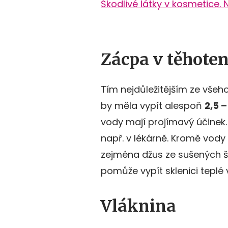
Škodlivé látky v kosmetice. 
Zácpa v těhoten
Tím nejdůležitějším ze všeh
by měla vypít alespoň
2,5 –
vody mají projímavý účinek
např. v lékárně. Kromě vody
zejména džus ze sušených 
pomůže vypít sklenici teplé
Vláknina