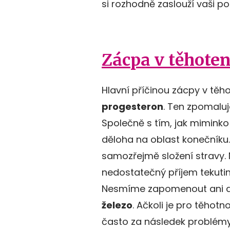
si rozhodně zaslouží vaši po
Zácpa v těhoten
Hlavní příčinou zácpy v těho
progesteron
. Ten zpomaluje
Společně s tím, jak miminko v
děloha na oblast konečníku. 
samozřejmě složení stravy. 
nedostatečný příjem tekutin
Nesmíme zapomenout ani dopl
železo
. Ačkoli je pro těhot
často za následek problém