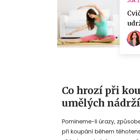
Co hrozí při ko
umělých nádrž
Pomineme-li úrazy, způsoben
při koupání během těhotenst