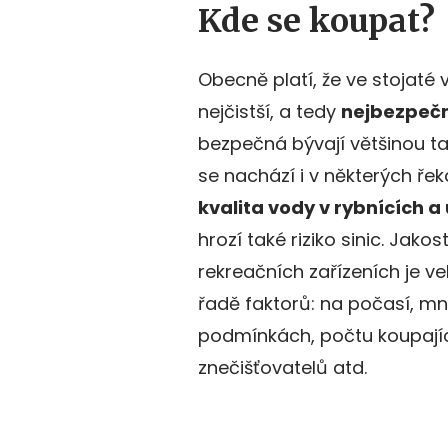
Kde se koupat?
Obecně platí, že ve stojaté 
nejčistší, a tedy
nejbezpečn
bezpečná bývají většinou ta
se nachází i v některých ře
kvalita vody v rybnících 
hrozí také riziko sinic. Jako
rekreačních zařízeních je vel
řadě faktorů: na počasí, mn
podmínkách, počtu koupají
znečišťovatelů atd.