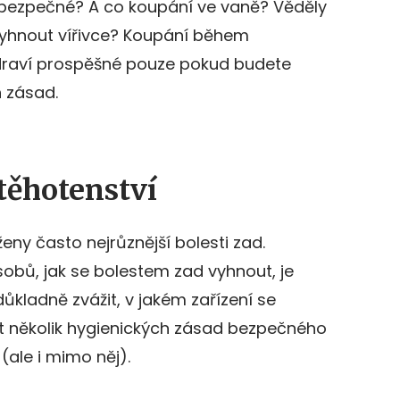
 bezpečné? A co koupání ve vaně? Věděly
vyhnout vířivce? Koupání během
draví prospěšné pouze pokud budete
h zásad.
těhotenství
eny často nejrůznější bolesti zad.
bů, jak se bolestem zad vyhnout, je
ůkladně zvážit, v jakém zařízení se
t několik hygienických zásad bezpečného
ale i mimo něj).