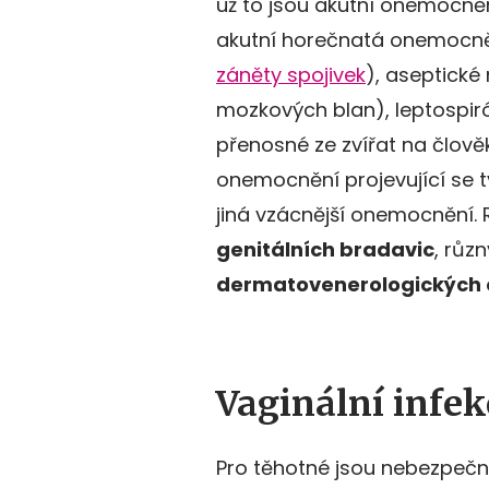
už to jsou akutní onemocněn
akutní horečnatá onemocnění
záněty spojivek
), aseptické
mozkových blan), leptospir
přenosné ze zvířat na člově
onemocnění projevující se 
jiná vzácnější onemocnění. 
genitálních bradavic
, růz
dermatovenerologických
Vaginální infek
Pro těhotné jsou nebezpečné