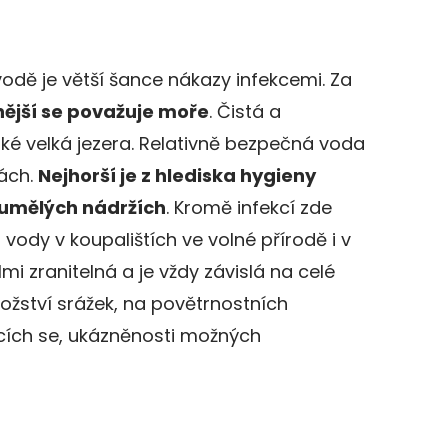
vodě je větší šance nákazy infekcemi. Za
ější se považuje moře
. Čistá a
ké velká jezera. Relativně bezpečná voda
kách.
Nejhorší je z hlediska hygieny
a umělých nádržích
. Kromě infekcí zde
st vody v koupalištích ve volné přírodě i v
mi zranitelná a je vždy závislá na celé
ožství srážek, na povětrnostních
cích se, ukázněnosti možných