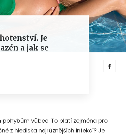
otenství. Je
azén a jak se
ím pohybům vůbec. To platí zejména pro
čné z hlediska nejrůznějších infekcí? Je