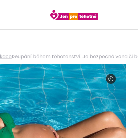
ikace
Koupání během těhotenství. Je bezpečná vana či ba