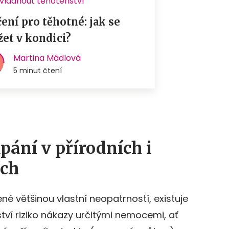
upání v přírodních i
ích
é většinou vlastní neopatrností, existuje
ví riziko nákazy určitými nemocemi, ať