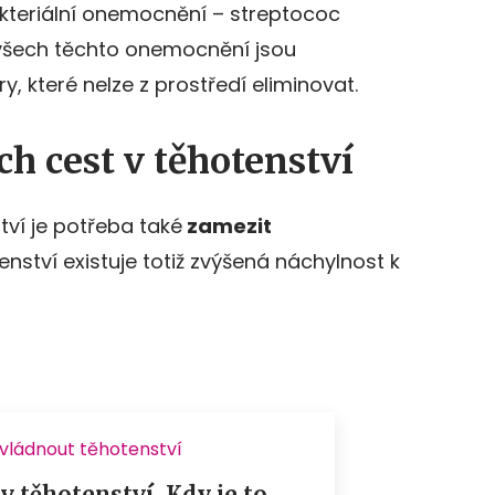
kteriální onemocnění – streptococ
všech těchto onemocnění jsou
y, které nelze z prostředí eliminovat.
h cest v těhotenství
ví je potřeba také
zamezit
nství existuje totiž zvýšená náchylnost k