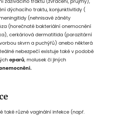
í zažívacího traktu (zvracení, průjmy),
 dýchacího traktu, konjunktivitidy (
 meningitidy (nehnisavé záněty
óza (horečnaté bakteriální onemocnění
ka), cerkáriová dermatitida (parazitární
tvorbou skvrn a puchýřů) anebo některá
Reálné nebezpečí existuje také v podobě
ných
oparů
, molusek či jiných
 onemocnění.
ce
 také různé vaginální infekce (např.