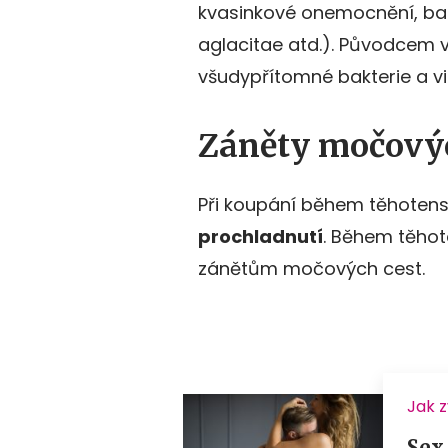
kvasinkové onemocnění, ba
aglacitae atd.). Původcem 
všudypřítomné bakterie a vir
Záněty močovýc
Při koupání během těhotenst
prochladnutí
. Během těhote
zánětům močových cest.