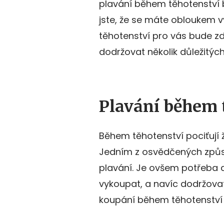
plavání během těhotenství
jste, že se máte obloukem 
těhotenství pro vás bude z
dodržovat několik důležitýc
Plavání během 
Během těhotenství pociťují ž
Jedním z osvědčených způso
plavání. Je ovšem potřeba d
vykoupat, a navíc dodržova
koupání během těhotenství (