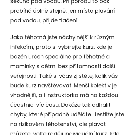
sekund pod vodou. Při porodu to pak
probíhá úplně stejně, jen místo plavání
pod vodou, přijde tlačení.
Jako těhotná jste náchylnější k různým
infekcím, proto si vybírejte kurz, kde je
bazén určen speciálně pro těhotné a
maminky s dětmi bez přítomnosti další
veřejnosti. Také si včas zjistěte, kolik vás
bude kurz navštěvovat. Menší kolektiv je
vhodnější, a i instruktorka má na každou
účastnici víc času. Dokáže tak odhalit
chyby, které případně uděláte. Jestliže jste
na rizikovém těhotenství, ale plavat
můžete, volte raději individuální kurz, kde