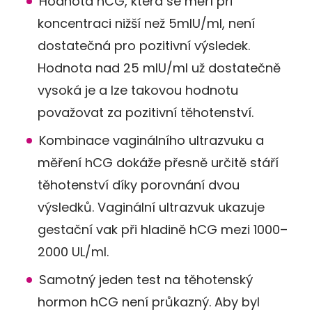
Hodnota hCG, která se měří při
koncentraci nižší než 5mlU/ml, není
dostatečná pro pozitivní výsledek.
Hodnota nad 25 mlU/ml už dostatečně
vysoká je a lze takovou hodnotu
považovat za pozitivní těhotenství.
Kombinace vaginálního ultrazvuku a
měření hCG dokáže přesně určitě stáří
těhotenství díky porovnání dvou
výsledků. Vaginální ultrazvuk ukazuje
gestační vak při hladině hCG mezi 1000–
2000 UL/ml.
Samotný jeden test na těhotenský
hormon hCG není průkazný. Aby byl