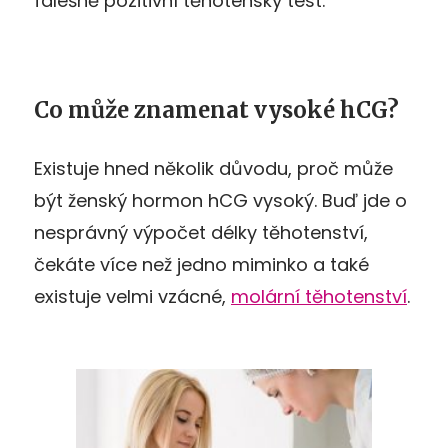
falešně pozitivní těhotenský test.
Co může znamenat vysoké hCG?
Existuje hned několik důvodu, proč může
být ženský hormon hCG vysoký. Buď jde o
nesprávný výpočet délky těhotenství,
čekáte více než jedno miminko a také
existuje velmi vzácné,
molární těhotenství
.