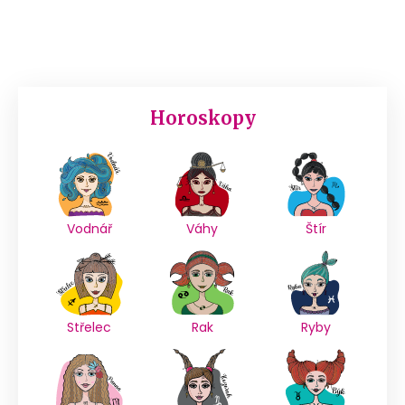
Horoskopy
Vodnář
Váhy
Štír
Střelec
Rak
Ryby