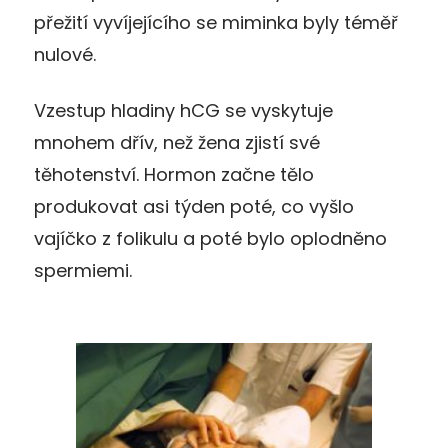
přežití vyvíjejícího se miminka byly téměř
nulové.
Vzestup hladiny hCG se vyskytuje
mnohem dřív, než žena zjistí své
těhotenství. Hormon začne tělo
produkovat asi týden poté, co vyšlo
vajíčko z folikulu a poté bylo oplodněno
spermiemi.