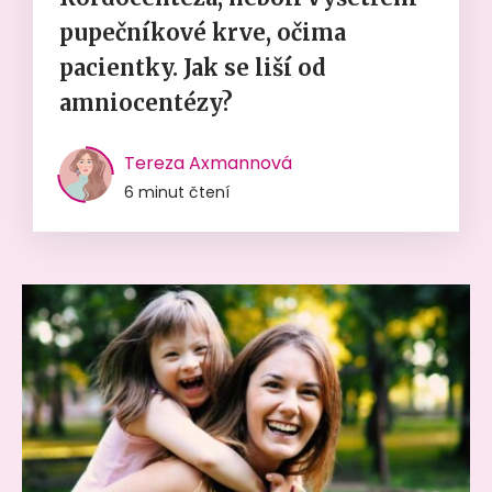
pupečníkové krve, očima
pacientky. Jak se liší od
amniocentézy?
Tereza Axmannová
6 minut čtení