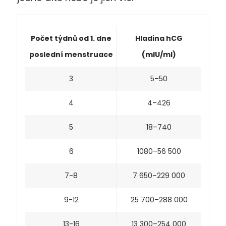
Počet týdnů od 1. dne
Hladina hCG
poslední menstruace
(mlU/ml)
3
5–50
4
4–426
5
18–740
6
1080–56 500
7-8
7 650–229 000
9-12
25 700–288 000
13-16
13 300–254 000