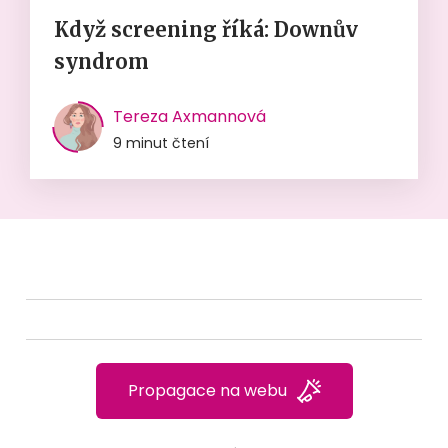
Když screening říká: Downův
syndrom
Tereza Axmannová
9 minut čtení
Propagace na webu