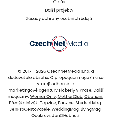
O nás
Další projekty
Zásady ochrany osobních údajů
© 2017 - 2026
CzechNetMedia s.r.o.
a
dodavatelé obsahu. O propagaci magazínu se
starají odborníci z
marketingové agentury Pickerly v Praze
. Další
magazíny:
WomanOnly
,
MotherClub
,
Oběhání
,
Předškolnívěk
,
Topzine
,
Fanzine
,
StudentMag
,
JenProCestovatele
,
WeddingMag
,
LivingMag
,
Ocukroví
,
JenOHubnutí
.