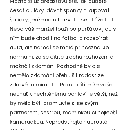
Možná si už představujete, jak budete
česat culíčky, dávat sponky a kupovat
šatičky, jenže na ultrazvuku se ukáže kluk.
Nebo váš manžel touží po parťákovi, co s
ním bude chodit na fotbal a rozebírat
auta, ale narodí se malá princezna. Je
normální, že se cítíte trochu rozhozeni a
možná i zklamáni. Rozhodně by ale
nemělo zklamání přehlušit radost ze
zdravého miminka. Pokud cítíte, že vaše
nechuť k nechtěnému pohlaví je větší, než
by měla být, promluvte si se svým
partnerem, sestrou, maminkou či nejlepší
kamarádkou. Nepředstírejte naprosté