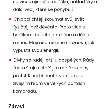
se více zajímají o autíčka, náklaďáky a
další věci, které se pohybují.
Chlapci chtějí zkoumat svůj svět
fyzičtěji než děvčata. Proto více s
hračkami bouchají, skáčou a dělají
rámus. Mají neomezeně možností, jak
vypustit svou energii.
Dívky se raději drží u dospělých. Rády
fantazírují a stačí jim malé skupiny
přátel. Kluci tíhnout k větší akci a
živějším hrám ve velkých partách
kamarádů.
Zdraví