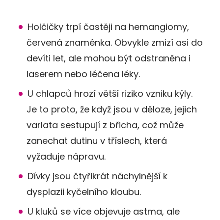
Holčičky trpí častěji na hemangiomy,
červená znaménka. Obvykle zmizí asi do
devíti let, ale mohou být odstraněna i
laserem nebo léčena léky.
U chlapců hrozí větší riziko vzniku kýly.
Je to proto, že když jsou v děloze, jejich
varlata sestupují z břicha, což může
zanechat dutinu v tříslech, která
vyžaduje nápravu.
Dívky jsou čtyřikrát náchylnější k
dysplazii kyčelního kloubu.
U kluků se více objevuje astma, ale