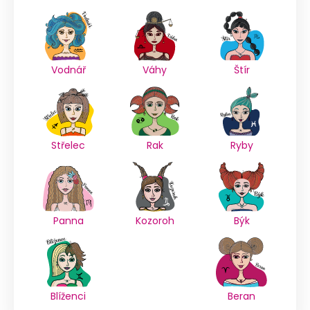
Vodnář
Váhy
Štír
Střelec
Rak
Ryby
Panna
Kozoroh
Býk
Blíženci
Beran