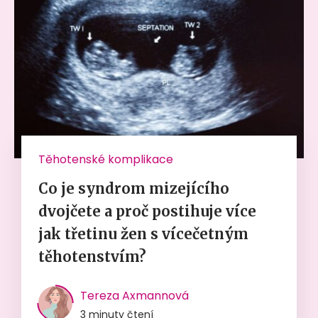
Těhotenské komplikace
Co je syndrom mizejícího
dvojčete a proč postihuje více
jak třetinu žen s vícečetným
těhotenstvím?
Tereza Axmannová
3 minuty čtení