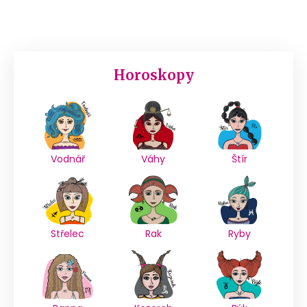
Horoskopy
Vodnář
Váhy
Štír
Střelec
Rak
Ryby