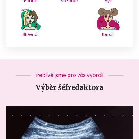
Panna
Kozoroh
Býk
Blíženci
Beran
Pečlivě jsme pro vás vybrali
Výběr šéfredaktora