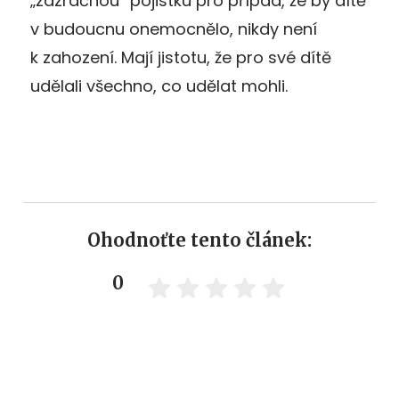
„zázračnou“ pojistku pro případ, že by dítě
v budoucnu onemocnělo, nikdy není
k zahození. Mají jistotu, že pro své dítě
udělali všechno, co udělat mohli.
Ohodnoťte tento článek:
0