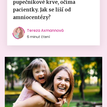
pupečníkové krve, očima
pacientky. Jak se liší od
amniocentézy?
Tereza Axmannová
6 minut čtení