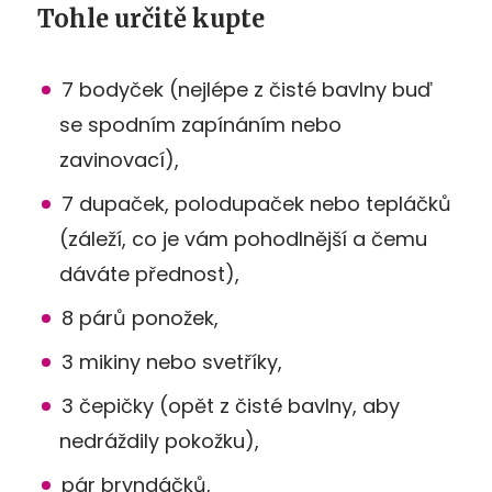
Tohle určitě kupte
7 bodyček (nejlépe z čisté bavlny buď
se spodním zapínáním nebo
zavinovací),
7 dupaček, polodupaček nebo tepláčků
(záleží, co je vám pohodlnější a čemu
dáváte přednost),
8 párů ponožek,
3 mikiny nebo svetříky,
3 čepičky (opět z čisté bavlny, aby
nedráždily pokožku),
pár bryndáčků,