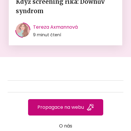
Když screening říká: Downův
syndrom
Tereza Axmannová
9 minut čtení
Propagace na webu
O nás