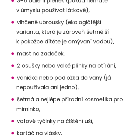
3–5 balení plenek (pokud nemáte
v úmyslu používat látkové),
vlhčené ubrousky (ekologičtější
varianta, která je zároveň šetrnější
k pokožce dítěte je omývaní vodou),
mast na zadeček,
2 osušky nebo velké plínky na otírání,
vanička nebo podložka do vany (já
nepoužívala ani jedno),
šetrná a nejlépe přírodní kosmetika pro
miminko,
vatové tyčinky na čištění uší,
kartáč na vlásky,