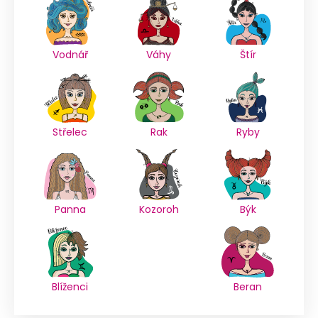
Vodnář
Váhy
Štír
Střelec
Rak
Ryby
Panna
Kozoroh
Býk
Blíženci
Beran