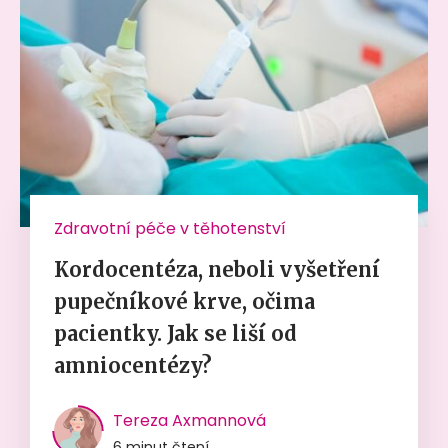
Zdravotní péče v těhotenství
Kordocentéza, neboli vyšetření
pupečníkové krve, očima
pacientky. Jak se liší od
amniocentézy?
Tereza Axmannová
6 minut čtení