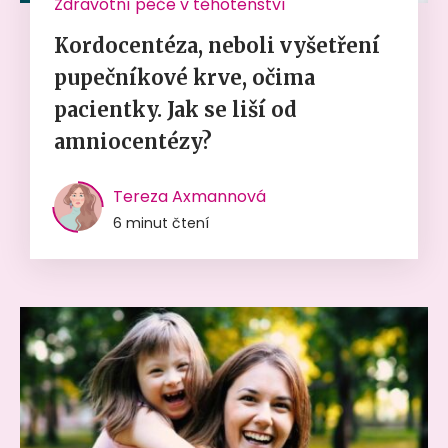
Zdravotní péče v těhotenství
Kordocentéza, neboli vyšetření
pupečníkové krve, očima
pacientky. Jak se liší od
amniocentézy?
Tereza Axmannová
6 minut čtení