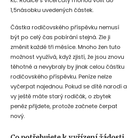
Kč. Rodiče s vícerčaty mohou volit do
1,5násobku uvedených částek.
Částka rodičovského příspěvku nemusí
být po celý čas pobírání stejná. Zle ji
změnit každé tři měsíce. Mnoho žen tuto
možnost využívá, když zjistí, že jsou znovu
těhotné a nevybraly by jinak celou částku
rodičovského příspěvku. Peníze nelze
vyčerpat najednou. Pokud se dítě narodí a
vy ještě máte starý rodičák, o zbytek
peněz přijdete, protože začnete čerpat
nový.
Co potřebujete k vyřízení žádosti