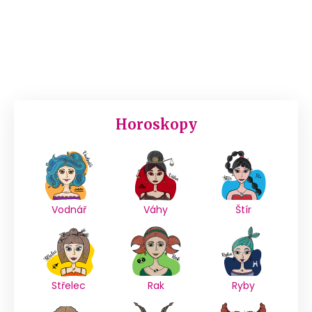
Horoskopy
Vodnář
Váhy
Štír
Střelec
Rak
Ryby