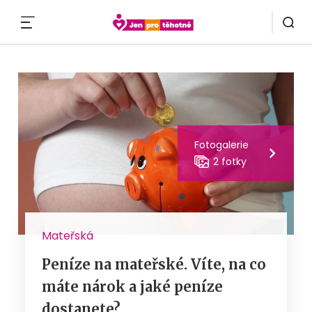
MENU
Fotogalerie
2 fotky
Mateřská
Peníze na mateřské. Víte, na co
máte nárok a jaké peníze
dostanete?