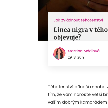
Jak zvládnout těhotenství
Linea nigra v těho
objevuje?
Martina Mádlová
29. 8. 2019
Těhotenství přináší mnoho z
tím, že vám naroste větší bř
vaším dobrým kamarádem a s