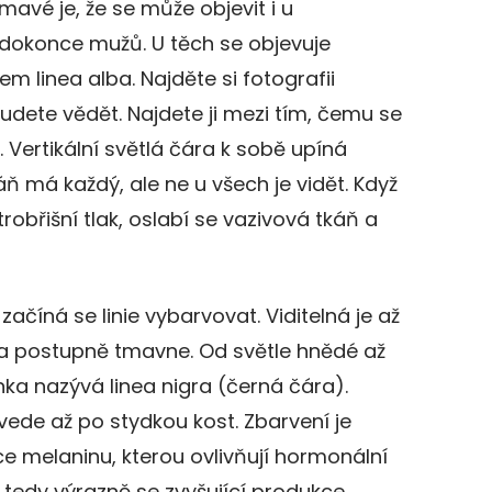
mavé je, že se může objevit i u
 dokonce mužů. U těch se objevuje
em linea alba. Najděte si fotografii
udete vědět. Najdete ji mezi tím, čemu se
. Vertikální světlá čára k sobě upíná
áň má každý, ale ne u všech je vidět. Když
robřišní tlak, oslabí se vazivová tkáň a
začíná se linie vybarvovat. Viditelná je až
a postupně tmavne. Od světle hnědé až
nka nazývá linea nigra (černá čára).
vede až po stydkou kost. Zbarvení je
 melaninu, kterou ovlivňují hormonální
 tedy výrazně se zvyšující produkce