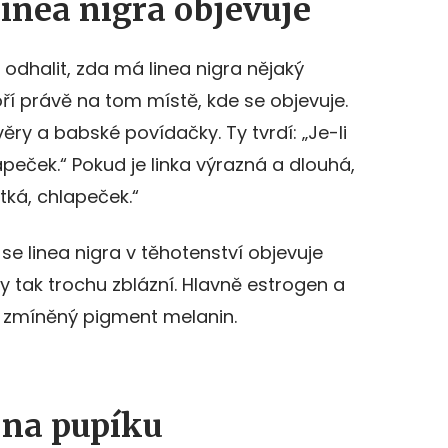
linea nigra objevuje
odhalit, zda má linea nigra nějaký
ří právě na tom místě, kde se objevuje.
ry a babské povídačky. Ty tvrdí: „Je-li
peček.“ Pokud je linka výrazná a dlouhá,
átká, chlapeček.“
e linea nigra v těhotenství objevuje
y tak trochu zblázní. Hlavně estrogen a
 i zmíněný pigment melanin.
 na pupíku