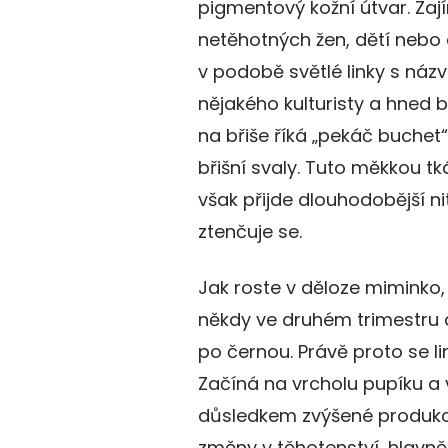
pigmentový kožní útvar. Zají
netěhotných žen, dětí nebo
v podobě světlé linky s názv
nějakého kulturisty a hned b
na břiše říká „pekáč buchet“
břišní svaly. Tuto měkkou tk
však přijde dlouhodobější nit
ztenčuje se.
Jak roste v děloze miminko, 
někdy ve druhém trimestru 
po černou. Právě proto se li
Začíná na vrcholu pupíku a 
důsledkem zvýšené produkce
změny v těhotenství, hlavně