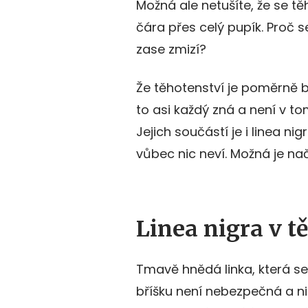
Možná ale netušíte, že se 
čára přes celý pupík. Proč s
zase zmizí?
Že těhotenství je poměrně b
to asi každý zná a není v t
Jejich součástí je i linea 
vůbec nic neví. Možná je na
Linea nigra v tě
Tmavě hnědá linka, která s
bříšku není nebezpečná a ni