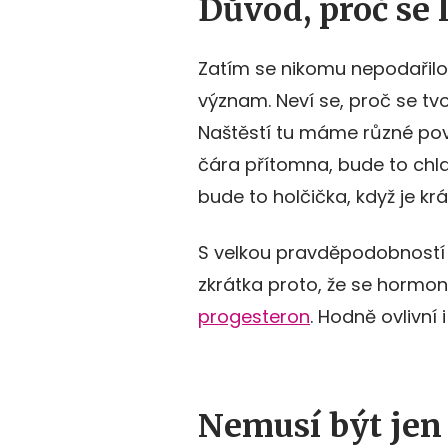
Důvod, proč se 
Zatím se nikomu nepodařilo 
význam. Neví se, proč se tvo
Naštěstí tu máme různé pově
čára přítomna, bude to chla
bude to holčička, když je kr
S velkou pravděpodobností s
zkrátka proto, že se hormon
progesteron
. Hodně ovlivní
Nemusí být jen