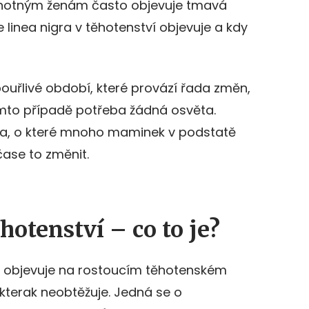
těhotným ženám často objevuje tmavá
e linea nigra v těhotenství objevuje a kdy
ouřlivé období, které provází řada změn,
omto případě potřeba žádná osvěta.
nigra, o které mnoho maminek v podstatě
čase to změnit.
hotenství – co to je?
e objevuje na rostoucím těhotenském
kterak neobtěžuje. Jedná se o