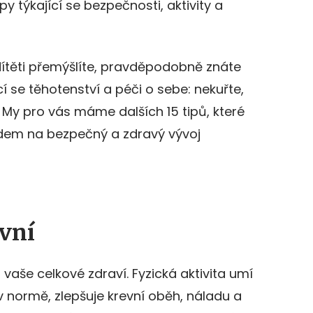
ipy týkající se bezpečnosti, aktivity a
dítěti přemýšlíte, pravděpodobně znáte
cí se těhotenství a péči o sebe: nekuřte,
. My pro vás máme dalších 15 tipů, které
em na bezpečný a zdravý vývoj
ivní
o vaše celkové zdraví. Fyzická aktivita umí
 v normě, zlepšuje krevní oběh, náladu a