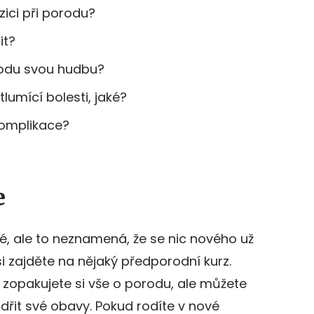
ici při porodu?
it?
orodu svou hudbu?
lumící bolesti, jaké?
komplikace?
e
é, ale to neznamená, že se nic nového už
i zajděte na nějaký předporodní kurz.
 zopakujete si vše o porodu, ale můžete
ádřit své obavy. Pokud rodíte v nové