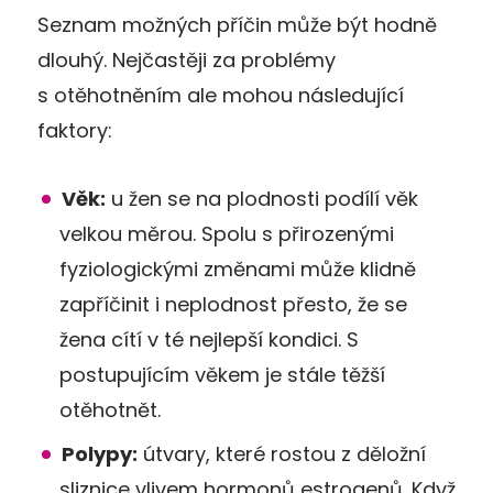
Seznam možných příčin může být hodně
dlouhý. Nejčastěji za problémy
s otěhotněním ale mohou následující
faktory:
Věk:
u žen se na plodnosti podílí věk
velkou měrou. Spolu s přirozenými
fyziologickými změnami může klidně
zapříčinit i neplodnost přesto, že se
žena cítí v té nejlepší kondici. S
postupujícím věkem je stále těžší
otěhotnět.
Polypy:
útvary, které rostou z děložní
sliznice vlivem hormonů estrogenů. Když