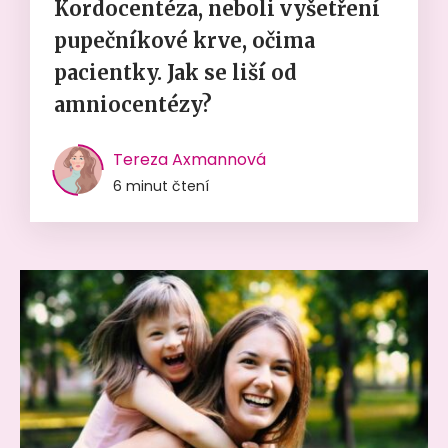
Kordocentéza, neboli vyšetření
pupečníkové krve, očima
pacientky. Jak se liší od
amniocentézy?
Tereza Axmannová
6 minut čtení