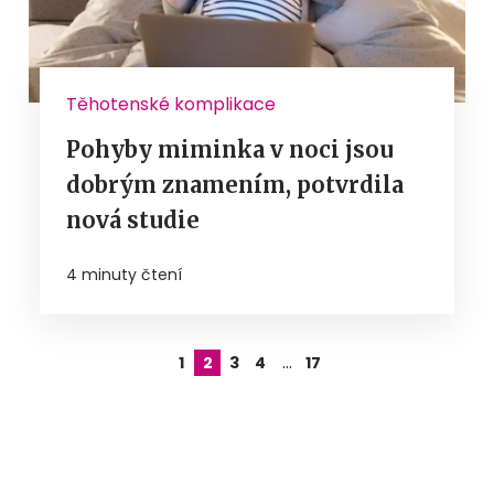
Těhotenské komplikace
Pohyby miminka v noci jsou
dobrým znamením, potvrdila
nová studie
4 minuty čtení
…
1
2
3
4
17