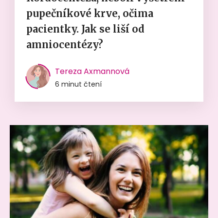
pupečníkové krve, očima
pacientky. Jak se liší od
amniocentézy?
Tereza Axmannová
6 minut čtení