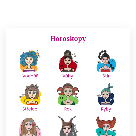
Horoskopy
Vodnář
Váhy
Štír
Střelec
Rak
Ryby