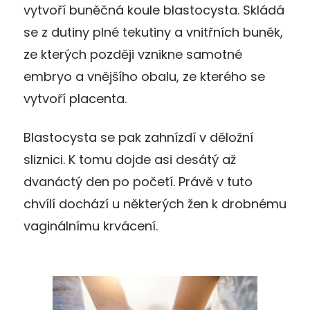
vytvoří buněčná koule blastocysta. Skládá
se z dutiny plné tekutiny a vnitřních buněk,
ze kterých později vznikne samotné
embryo a vnějšího obalu, ze kterého se
vytvoří placenta.
Blastocysta se pak zahnízdí v děložní
sliznici. K tomu dojde asi desátý až
dvanáctý den po početí. Právě v tuto
chvílí dochází u některých žen k drobnému
vaginálnímu krvácení.