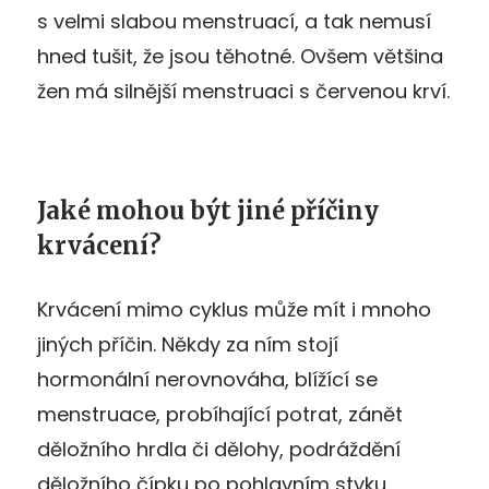
s velmi slabou menstruací, a tak nemusí
hned tušit, že jsou těhotné. Ovšem většina
žen má silnější menstruaci s červenou krví.
Jaké mohou být jiné příčiny
krvácení?
Krvácení mimo cyklus může mít i mnoho
jiných příčin. Někdy za ním stojí
hormonální nerovnováha, blížící se
menstruace, probíhající potrat, zánět
děložního hrdla či dělohy, podráždění
děložního čípku po pohlavním styku,