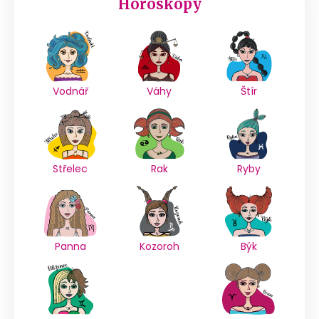
Horoskopy
Vodnář
Váhy
Štír
Střelec
Rak
Ryby
Panna
Kozoroh
Býk