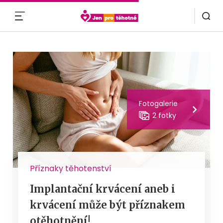
MENU
Fotogalerie
2 fotky
Příznaky těhotenství
Implantační krvácení aneb i
krvácení může být příznakem
otěhotnění!