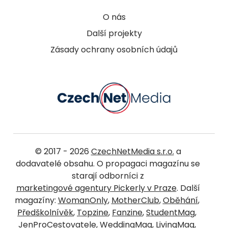
O nás
Další projekty
Zásady ochrany osobních údajů
© 2017 - 2026
CzechNetMedia s.r.o.
a
dodavatelé obsahu. O propagaci magazínu se
starají odborníci z
marketingové agentury Pickerly v Praze
. Další
magazíny:
WomanOnly
,
MotherClub
,
Oběhání
,
Předškolnívěk
,
Topzine
,
Fanzine
,
StudentMag
,
JenProCestovatele
,
WeddingMag
,
LivingMag
,