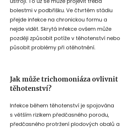
ústrojí. To už se může projevit třeba
bolestmi v podbřišku. Ve čtvrtém stádiu
přejde infekce na chronickou formu a
nejde vidět. Skrytá infekce ovšem může
později způsobit potíže v těhotenství nebo
působit problémy při otěhotnění.
Jak může trichomoniáza ovlivnit
těhotenství?
Infekce během těhotenství je spojována
s větším rizikem předčasného porodu,
předčasného protržení plodových obalů a