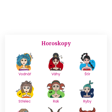
Horoskopy
Vodnář
Váhy
Štír
Střelec
Rak
Ryby