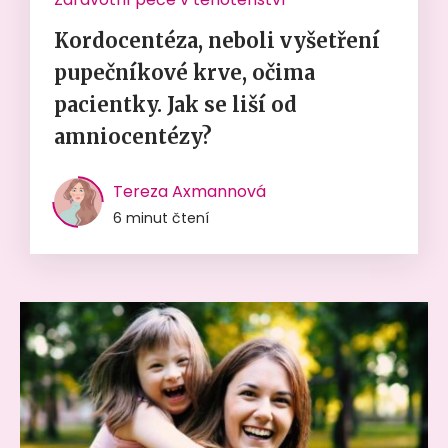
Kordocentéza, neboli vyšetření
pupečníkové krve, očima
pacientky. Jak se liší od
amniocentézy?
Tereza Axmannová
6 minut čtení