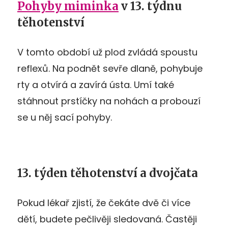
Pohyby miminka
v 13. týdnu
těhotenství
V tomto období už plod zvládá spoustu
reflexů. Na podnět sevře dlaně, pohybuje
rty a otvírá a zavírá ústa. Umí také
stáhnout prstíčky na nohách a probouzí
se u něj sací pohyby.
13. týden těhotenství a dvojčata
Pokud lékař zjistí, že čekáte dvě či více
dětí, budete pečlivěji sledovaná. Častěji