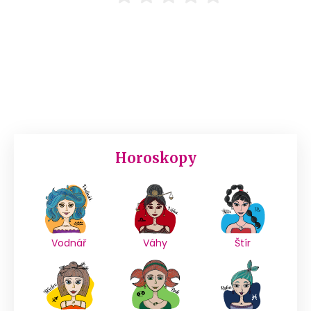
Horoskopy
Vodnář
Váhy
Štír