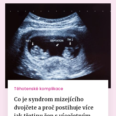
Těhotenské komplikace
Co je syndrom mizejícího
dvojčete a proč postihuje více
jak třetinu žen s vícečetným