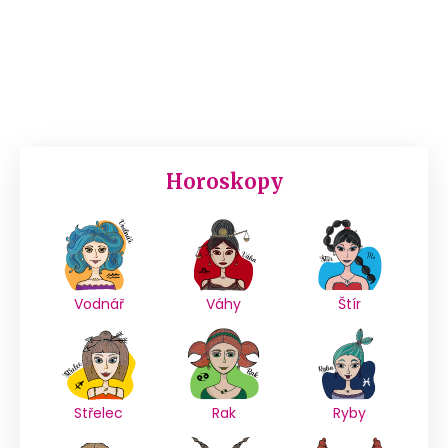
Horoskopy
Vodnář
Váhy
Štír
Střelec
Rak
Ryby