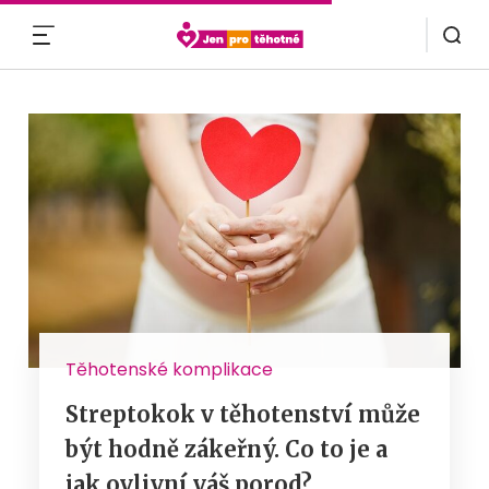
MENU
Těhotenské komplikace
Streptokok v těhotenství může
být hodně zákeřný. Co to je a
jak ovlivní váš porod?