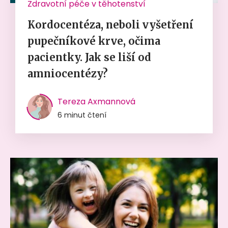
Zdravotní péče v těhotenství
Kordocentéza, neboli vyšetření
pupečníkové krve, očima
pacientky. Jak se liší od
amniocentézy?
Tereza Axmannová
6 minut čtení