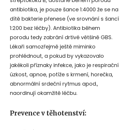
streptokoka B, dostane během porodu
antibiotika, je pouze šance 1:4000 že se na
dítě bakterie přenese (ve srovnání s šancí
1:200 bez léčby). Antibiotika během
porodu tedy zabrání drtivé většině GBS.
Lékaři samozřejmě ještě miminko
prohlédnout, a pokud by vykazovalo
jakékoli příznaky infekce, jako je respirační
úzkost, apnoe, potíže s krmení, horečka,
abnormální srdeční rytmus apod.,
naordinují okamžitě léčbu.
Prevence v těhotenství: