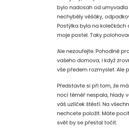
bylo nadosah od umyvadla a
nechyběly věšáky, odpadkov
Postýlka byla na kolečkách 
moje postel. Taky polohovac
Ale nezoufejte. Pohodlné pro
vašeho domova, i když zrovn
vše předem rozmyslet. Ale 
Představte si při tom, že má
nocí téměř nespala, hlady v
váš uzlíček štěstí. Na všech
nechcete položit. Máte pocit,
svět by se přestal točit.