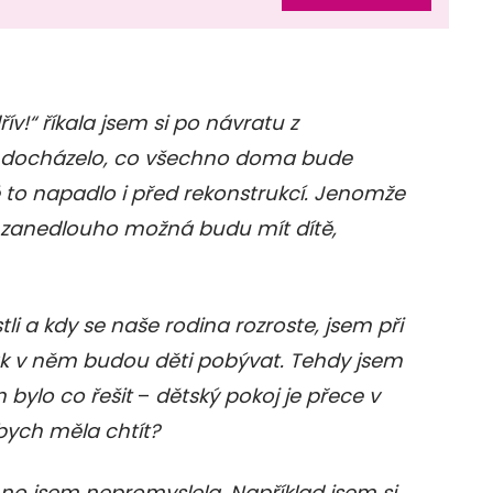
!“ říkala jsem si po návratu z
 docházelo, co všechno doma bude
 to napadlo i před rekonstrukcí. Jenomže
 zanedlouho možná budu mít dítě,
stli a kdy se naše rodina rozroste, jsem při
jak v něm budou děti pobývat. Tehdy jsem
 bylo co řešit
–
dětský pokoj je přece v
 bych měla chtít?
hno jsem nepromyslela. Například jsem si