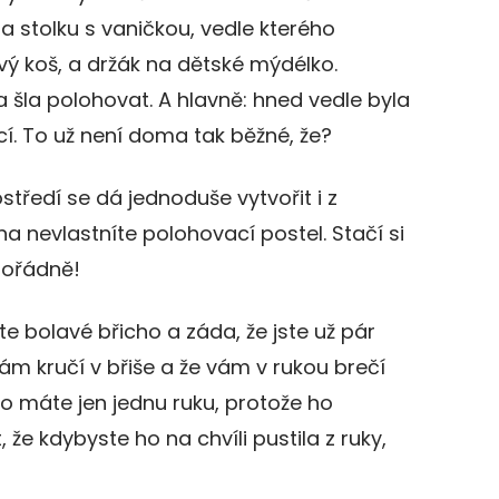
 stolku s vaničkou, vedle kterého
ý koš, a držák na dětské mýdélko.
a šla polohovat. A hlavně: hned vedle byla
í. To už není doma tak běžné, že?
středí se dá jednoduše vytvořit i z
a nevlastníte polohovací postel. Stačí si
pořádně!
te bolavé břicho a záda, že jste už pár
ám kručí v břiše a že vám v rukou brečí
no máte jen jednu ruku, protože ho
 že kdybyste ho na chvíli pustila z ruky,