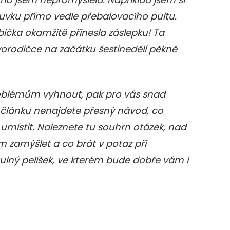
vku přímo vedle přebalovacího pultu.
čka okamžitě přinesla záslepku! Ta
orodičce na začátku šestinedělí pěkně
oblémům vyhnout, pak pro vás snad
 článku nenajdete přesný návod, co
umístit. Naleznete tu souhrn otázek, nad
 zamýšlet a co brát v potaz při
ulný pelíšek, ve kterém bude dobře vám i