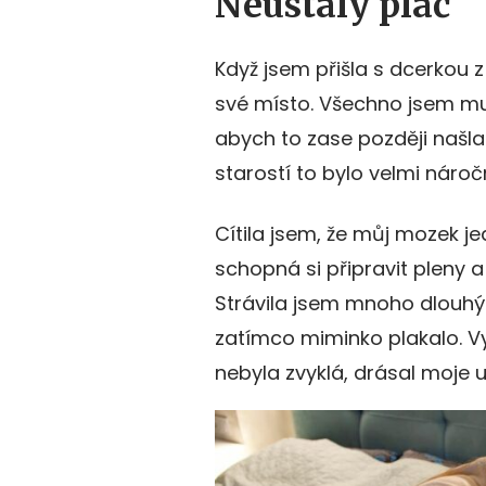
Neustálý pláč
Když jsem přišla s dcerkou z
své místo. Všechno jsem mu
abych to zase později našla
starostí to bylo velmi nároč
Cítila jsem, že můj mozek je
schopná si připravit pleny 
Strávila jsem mnoho dlouhý
zatímco miminko plakalo. Vyč
nebyla zvyklá, drásal moje 