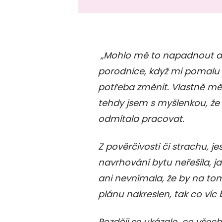
„Mohlo mě to napadnout dřív
porodnice, když mi pomalu
potřeba změnit. Vlastně mě
tehdy jsem s myšlenkou, že
odmítala pracovat.
Z pověrčivosti či strachu, je
navrhování bytu neřešila, 
ani nevnímala, že by na tom
plánu nakreslen, tak co víc
Později se ukázalo, co všec