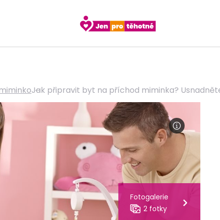
 miminko
Jak připravit byt na příchod miminka? Usnadněte 
Fotogalerie
2 fotky