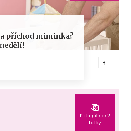
 na příchod miminka?
nedělí!
Fotogalerie 2
fotky