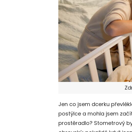
Zd
Jen co jsem dcerku převlékla
postýlce a mohla jsem začí
prostěradlo? Stometrový by