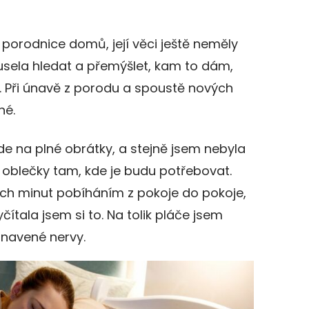
 porodnice domů, její věci ještě neměly
sela hledat a přemýšlet, kam to dám,
. Při únavě z porodu a spoustě nových
né.
de na plné obrátky, a stejně jsem nebyla
a oblečky tam, kde je budu potřebovat.
ch minut pobíháním z pokoje do pokoje,
ítala jsem si to. Na tolik pláče jsem
unavené nervy.