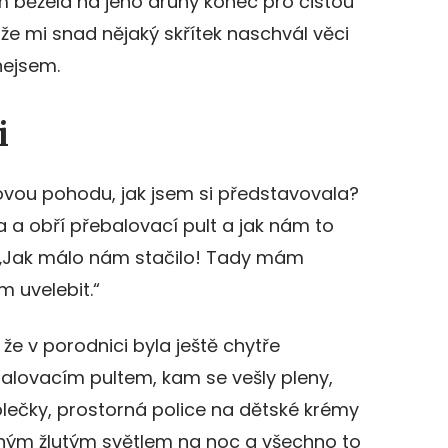
m běžela na jeho druhý konec pro čistou
 že mi snad nějaký skřítek naschvál věci
nejsem.
i
ou pohodu, jak jsem si představovala?
a a obří přebalovací pult a jak nám to
: „Jak málo nám stačilo! Tady mám
m uvelebit.“
že v porodnici byla ještě chytře
alovacím pultem, kam se vešly pleny,
oblečky, prostorná police na dětské krémy
eným žlutým světlem na noc a všechno to