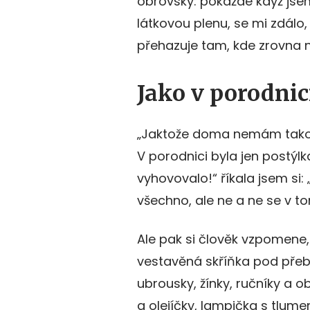
obrovský: pokaždé když jse
látkovou plenu, se mi zdálo,
přehazuje tam, kde zrovna 
Jako v porodnic
„Jaktože doma nemám takov
V porodnici byla jen postýlk
vyhovovalo!“ říkala jsem si
všechno, ale ne a ne se v to
Ale pak si člověk vzpomene, 
vestavěná skříňka pod přeb
ubrousky, žínky, ručníky a 
a olejíčky, lampička s tlum