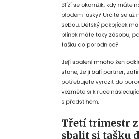
Blíží se okamžik, kdy máte n
plodem lásky? Určitě se už
sebou. Dětský pokojíček mát
plínek máte taky zásobu, po
tašku do porodnice?
Její sbalení mnoho žen odkl
stane, že ji balí partner, za
potřebujete vyrazit do por
vezměte si k ruce následujíc
s předstihem.
Třetí trimestr 
sbalit si tašku 