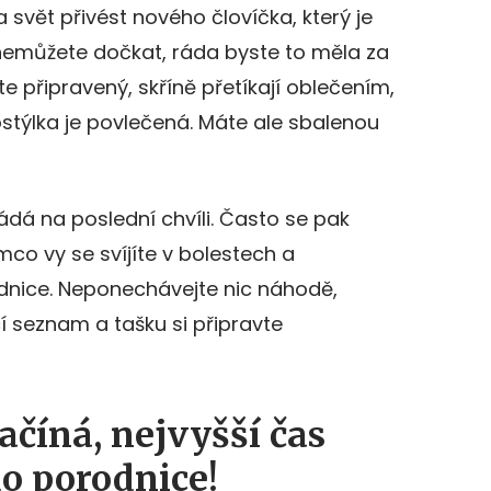
a svět přivést nového človíčka, který je
 nemůžete dočkat, ráda byste to měla za
e připravený, skříně přetíkají oblečením,
stýlka je povlečená. Máte ale sbalenou
ádá na poslední chvíli. Často se pak
tímco vy se svíjíte v bolestech a
odnice. Neponechávejte nic náhodě,
í seznam a tašku si připravte
začíná, nejvyšší čas
do porodnice!