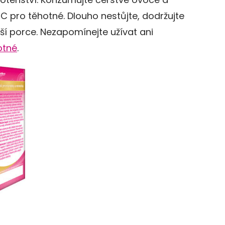
 C pro těhotné. Dlouho nestůjte, dodržujte
nší porce. Nezapomínejte užívat ani
otné
.