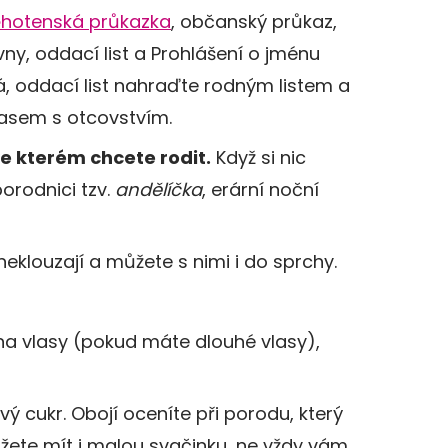
ěhotenská průkazka
, občanský průkaz,
vny, oddací list a Prohlášení o jménu
á, oddací list nahraďte rodným listem a
asem s otcovstvím.
ve kterém chcete rodit.
Když si nic
orodnici tzv.
andělíčka
, erární noční
 neklouzají a můžete s nimi i do sprchy.
na vlasy (pokud máte dlouhé vlasy),
ý cukr. Obojí oceníte při porodu, který
žete mít i malou svačinku, ne vždy vám