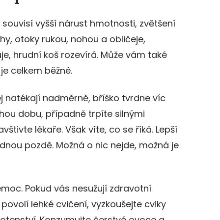
 souvisí vyšší nárust hmotnosti, zvětšení
áhy, otoky rukou, nohou a obličeje,
je, hrudní koš rozevírá. Může vám také
 je celkem běžné.
j natékají nadměrně, bříško tvrdne víc
hou dobu, případně trpíte silnými
štivte lékaře. Však víte, co se říká. Lepší
jednou pozdě. Možná o nic nejde, možná je
moc. Pokud vás nesužují zdravotní
ovolí lehké cvičení, vyzkoušejte cviky
ěhotenství. Konzumujte čerstvé ovoce a