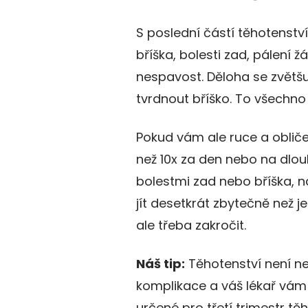
S poslední částí těhotenství
bříška, bolesti zad, pálení ž
nespavost. Děloha se zvětšu
tvrdnout bříško. To všechno
Pokud vám ale ruce a obliče
než 10x za den nebo na dlou
bolestmi zad nebo bříška, nav
jít desetkrát zbytečně než 
ale třeba zakročit.
Náš tip:
Těhotenství není ne
komplikace a váš lékař vám p
určené pro třetí trimestr t