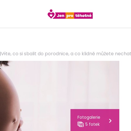
d
Víte, co si sbalit do porodnice, a co klidně můžete nech
Fotogalerie
5 fotek