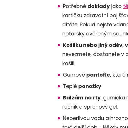
Potřebné
doklady
jako
t
kartičku zdravotní pojišťo
dítěte. Pokud nejste vdan
notářsky ověřeným souhl
Košilku nebo jiný oděv, 
nevezmete, dostanete v p
košili.
Gumové
pantofle
, které
Teplé
ponožky
Balzám na rty
, gumičku 
ručník a sprchový gel.
Neperlivou vodu a hroznov
trvá delší dobu. Někdy mů