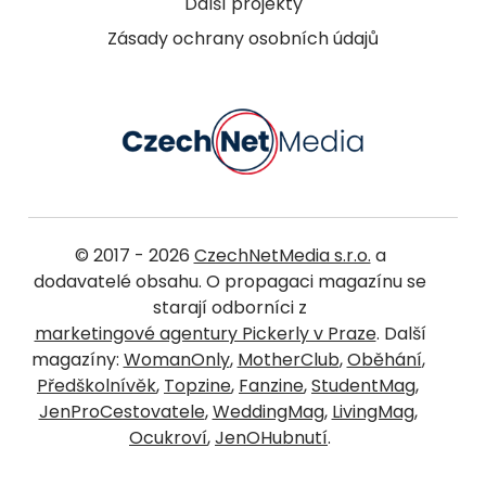
Další projekty
Zásady ochrany osobních údajů
© 2017 - 2026
CzechNetMedia s.r.o.
a
dodavatelé obsahu. O propagaci magazínu se
starají odborníci z
marketingové agentury Pickerly v Praze
. Další
magazíny:
WomanOnly
,
MotherClub
,
Oběhání
,
Předškolnívěk
,
Topzine
,
Fanzine
,
StudentMag
,
JenProCestovatele
,
WeddingMag
,
LivingMag
,
Ocukroví
,
JenOHubnutí
.