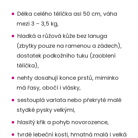
Délka celého tělíčka asi 50 cm, váha
mezi 3 – 3,5 kg,
hladká a růžová kůže bez lanuga
(zbytky pouze na ramenou a zádech),
dostatek podkožního tuku (zaoblení
tělíčka),
nehty dosahují konce prstů, miminko
má řasy, obočí i vlásky,
sestouplá varlata nebo překryté malé
stydké pysky velkými,
hlasitý křik a pohyb novorozence,
tvrdé lebeční kosti, hmatná malá i velká