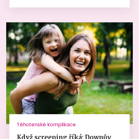
Těhotenské komplikace
Když screening říká: Downův