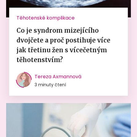
Těhotenské komplikace
Co je syndrom mizejícího
dvojčete a proč postihuje více
jak třetinu žen s vícečetným
těhotenstvím?
Tereza Axmannová
3 minuty čtení