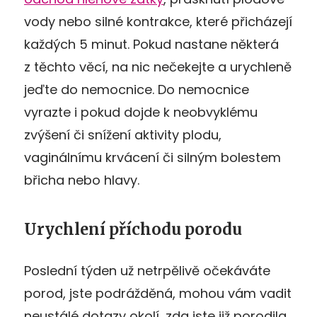
vody nebo silné kontrakce, které přicházejí
každých 5 minut. Pokud nastane některá
z těchto věcí, na nic nečekejte a urychleně
jeďte do nemocnice. Do nemocnice
vyrazte i pokud dojde k neobvyklému
zvýšení či snížení aktivity plodu,
vaginálnímu krvácení či silným bolestem
břicha nebo hlavy.
Urychlení příchodu porodu
Poslední týden už netrpělivě očekáváte
porod, jste podrážděná, mohou vám vadit
neustálé dotazy okolí, zda jste již porodila.