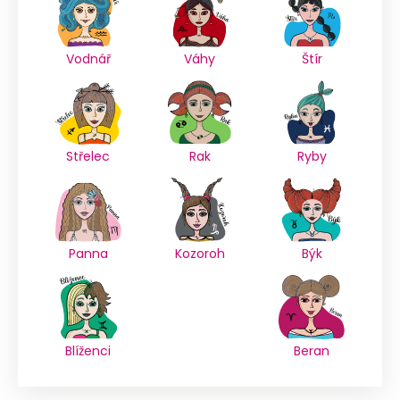
Vodnář
Váhy
Štír
Střelec
Rak
Ryby
Panna
Kozoroh
Býk
Blíženci
Beran