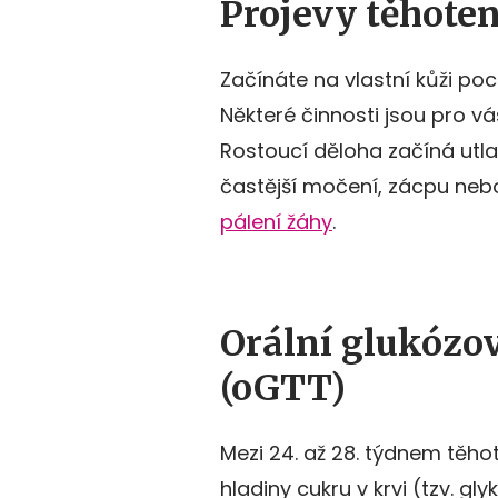
Projevy těhoten
Začínáte na vlastní kůži poc
Některé činnosti jsou pro v
Rostoucí děloha začíná utl
častější močení, zácpu neb
pálení žáhy
.
Orální glukózov
(oGTT)
Mezi 24. až 28. týdnem těho
hladiny cukru v krvi (tzv. g