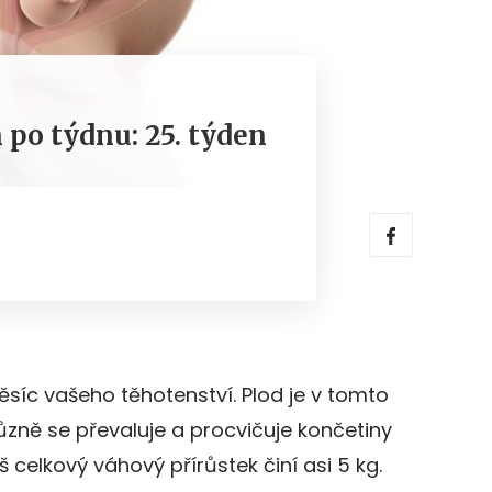
 po týdnu: 25. týden
měsíc vašeho těhotenství. Plod je v tomto
různě se převaluje a procvičuje končetiny
š celkový váhový přírůstek činí asi 5 kg.