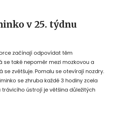
inko v 25. týdnu
porce začínají odpovídat těm
á se také nepoměr mezi mozkovou a
á se zvětšuje. Pomalu se otevírají nozdry.
iminko se zhruba každé 3 hodiny zcela
trávicího ústrojí je většina důležitých