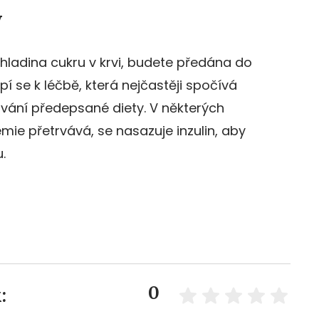
y
 hladina cukru v krvi, budete předána do
í se k léčbě, která nejčastěji spočívá
ování předepsané diety. V některých
mie přetrvává, se nasazuje inzulin, aby
.
0
: