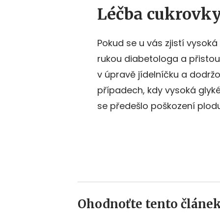
Léčba cukrovk
Pokud se u vás zjistí vysoká
rukou diabetologa a přistoup
v úpravě jídelníčku a dodrž
případech, kdy vysoká glyké
se předešlo poškození plodu
Ohodnoťte tento článek