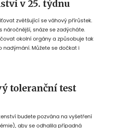
ství v 25. týdnu
iťovat zvětšující se váhový přírůstek.
ás náročnější, snáze se zadýcháte.
ačovat okolní orgány a způsobuje tak
o nadýmání. Můžete se dočkat i
ý toleranční test
tenství budete pozvána na vyšetření
lykémie), aby se odhalila případná