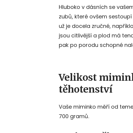
Hluboko v dásních se vašem
zubů, které ovšem sestoupí
už je docela zručné, napříkl
jsou citlivější a plod má te
pak po porodu schopné nal
Velikost mimin
těhotenství
Vaše miminko měří od temen
700 gramů.