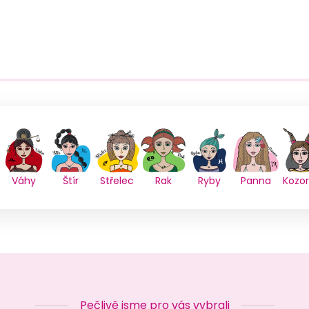
Váhy
Štír
Střelec
Rak
Ryby
Panna
Kozo
Pečlivě jsme pro vás vybrali