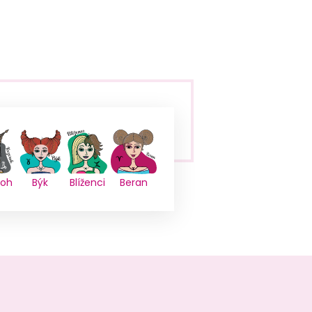
roh
Býk
Blíženci
Beran