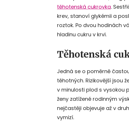
těhotenská cukrovka
. Sest
krev, stanoví glykémii a pos
roztok. Po dvou hodinách vá
hladinu cukru v krvi.
Těhotenská cu
Jedná se o poměrně častou 
těhotných. Rizikovější jsou že
v minulosti plod s vysokou
ženy zatížené rodinným výs
nejčastěji objevuje až v dr
vymizí.