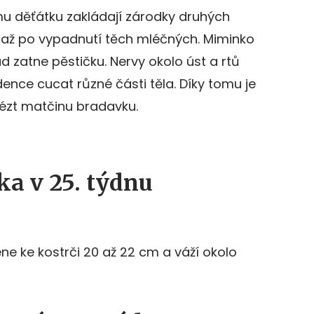
u děťátku zakládají zárodky druhých
 až po vypadnutí těch mléčných. Miminko
ad zatne pěstičku. Nervy okolo úst a rtů
ndence cucat různé části těla. Díky tomu je
ézt matčinu bradavku.
ka v 25. týdnu
e ke kostrči 20 až 22 cm a váží okolo