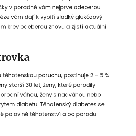
řičky v poradně vám nejprve odeberou
léze vám dají k vypití sladký glukózový
m krev odeberou znovu a zjistí aktuální
krovka
těhotenskou poruchu, postihuje 2 – 5 %
ny starší 30 let, ženy, které porodily
 porodní váhou, ženy s nadváhou nebo
kytem diabetu. Těhotenský diabetes se
uhé polovině těhotenství a po porodu