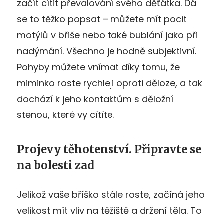
začít cítit převalování svého děťátka. Dá
se to těžko popsat – můžete mít pocit
motýlů v břiše nebo také bublání jako při
nadýmání. Všechno je hodně subjektivní.
Pohyby můžete vnímat díky tomu, že
miminko roste rychleji oproti děloze, a tak
dochází k jeho kontaktům s děložní
stěnou, které vy cítíte.
Projevy těhotenství. Připravte se
na bolesti zad
Jelikož vaše bříško stále roste, začíná jeho
velikost mít vliv na těžiště a držení těla. To