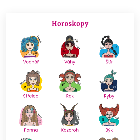
Horoskopy
Vodnář
Váhy
Štír
Střelec
Rak
Ryby
Panna
Kozoroh
Býk