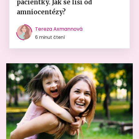
pacientky. Jak se liší od
amniocentézy?
Tereza Axmannová
6 minut čtení