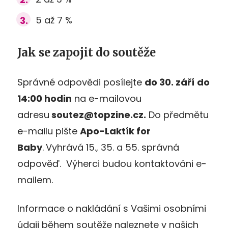
5 až 7 %
Jak se zapojit do soutěže
Správné odpovědi posílejte
do 30
. září
do
14:00 hodin
na e-mailovou
adresu
soutez@topzine.cz.
Do předmětu
e-mailu pište
Apo-Laktík for
Baby
.
Vyhrává 15., 35. a 55. správná
odpověď. Výherci budou kontaktováni e-
mailem.
Informace o nakládání s Vašimi osobními
údaji během soutěže naleznete v našich