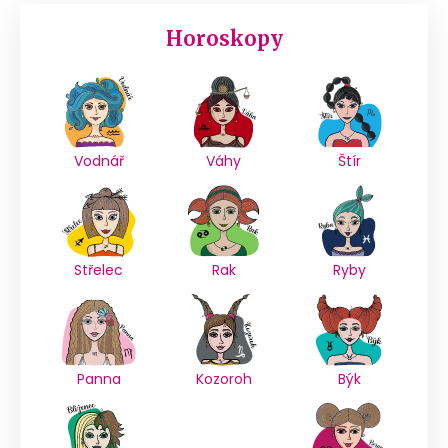
Horoskopy
Vodnář
Váhy
Štír
Střelec
Rak
Ryby
Panna
Kozoroh
Býk