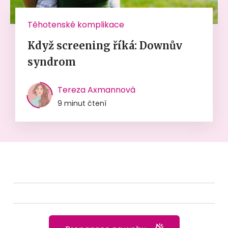
Těhotenské komplikace
Když screening říká: Downův
syndrom
Tereza Axmannová
9 minut čtení