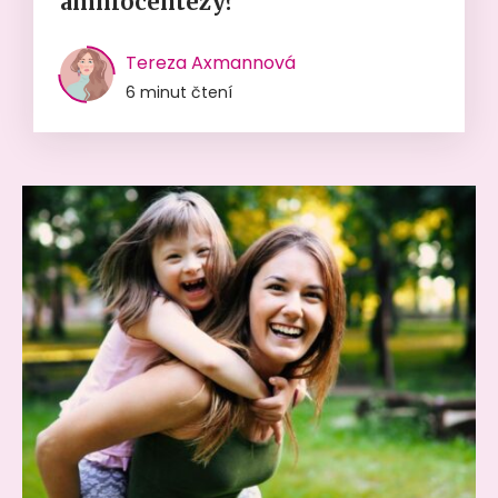
amniocentézy?
Tereza Axmannová
6 minut čtení