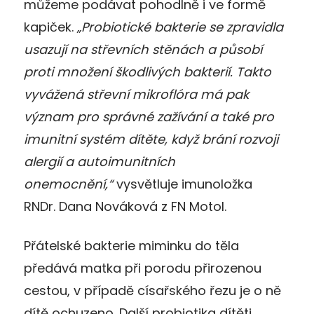
můžeme podávat pohodlně i ve formě
kapiček.
„Probiotické bakterie se zpravidla
usazují na střevních stěnách a působí
proti množení škodlivých bakterií. Takto
vyvážená střevní mikroflóra má pak
význam pro správné zažívání a také pro
imunitní systém dítěte, když brání rozvoji
alergií a autoimunitních
onemocnění,“
vysvětluje imunoložka
RNDr. Dana Nováková z FN Motol.
Přátelské bakterie miminku do těla
předává matka při porodu přirozenou
cestou, v případě císařského řezu je o ně
dítě ochuzeno. Další probiotika dítěti