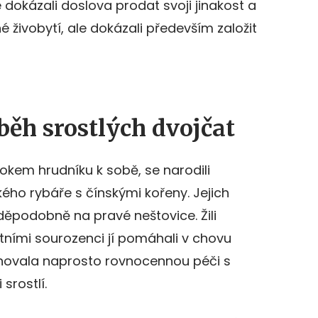
e dokázali doslova prodat svoji jinakost a
é živobytí, ale dokázali především založit
íběh srostlých dvojčat
bokem hrudníku k sobě, se narodili
ského rybáře s čínskými kořeny. Jejich
děpodobně na pravé neštovice. Žili
tními sourozenci jí pomáhali v chovu
ěnovala naprosto rovnocennou péči s
 srostlí.