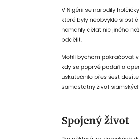
V Nigérii se narodily holčič
které byly neobvykle srostlé
nemohly dělat nic jiného než
oddělit.
Mohli bychom pokračovat v
kdy se poprvé podařilo oper
uskutečnilo přes šest desí
samostatný život siamských 
Spojený život
Pro některá ze siamských d