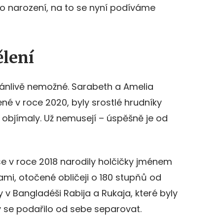
po narození, na to se nyní podíváme
ělení
dánlivě nemožné. Sarabeth a Amelia
né v roce 2020, byly srostlé hrudníky
 objímaly. Už nemusejí – úspěšně je od
se v roce 2018 narodily holčičky jménem
vami, otočené obličeji o 180 stupňů od
y v Bangladéši Rabija a Rukaja, které byly
y se podařilo od sebe separovat.