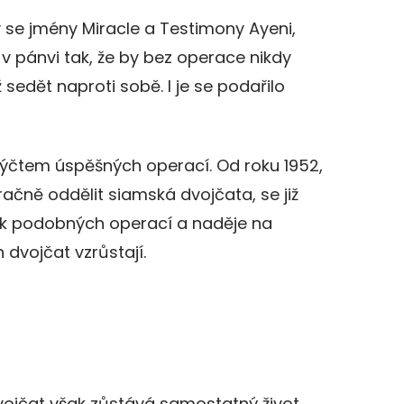
ky se jmény Miracle a Testimony Ayeni,
 v pánvi tak, že by bez operace nikdy
 sedět naproti sobě. I je se podařilo
ýčtem úspěšných operací. Od roku 1952,
ačně oddělit siamská dvojčata, se již
tek podobných operací a naděje na
dvojčat vzrůstají.
vojčat však zůstává samostatný život