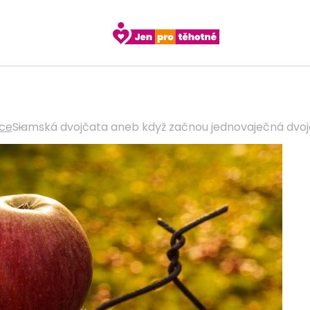
ce
Siamská dvojčata aneb když začnou jednovaječná dvojč