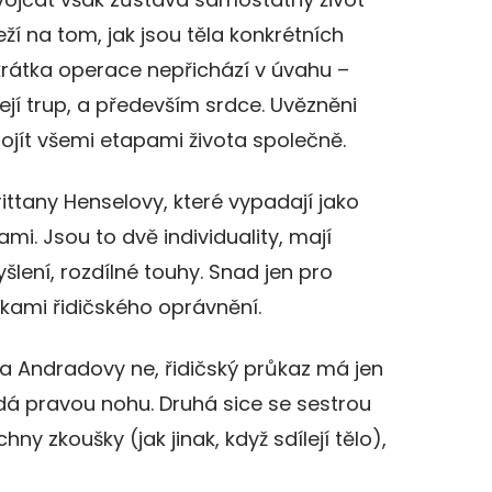
 na tom, jak jsou těla konkrétních
krátka operace nepřichází v úvahu –
ejí trup, a především srdce. Uvězněni
ojít všemi etapami života společně.
Brittany Henselovy, které vypadají jako
i. Jsou to dvě individuality, mají
šlení, rozdílné touhy. Snad jen pro
lkami řidičského oprávnění.
a Andradovy ne, řidičský průkaz má jen
ádá pravou nohu. Druhá sice se sestrou
ny zkoušky (jak jinak, když sdílejí tělo),