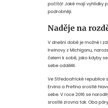
počítá! Jaké mají vyhlídky 
podrobněji.
Naděje na rozd
V dnešní době je možné i z
Irwinovy z Michiganu, naroze
čelem k sobě, jako kdyby se
sebe oddělili.
Ve Středoafrické republice 
Ervina a Prefina srostlé hla
sebe. V roce 2016 se narodil
srostlé zrovna tak. Oba pár