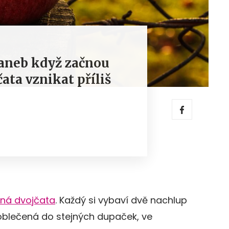
 aneb když začnou
ata vznikat příliš
čná dvojčata
. Každý si vybaví dvě nachlup
 oblečená do stejných dupaček, ve