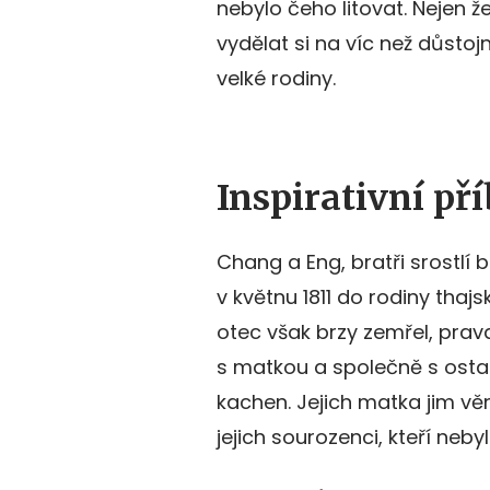
nebylo čeho litovat. Nejen ž
vydělat si na víc než důstojn
velké rodiny.
Inspirativní př
Chang a Eng, bratři srostlí 
v květnu 1811 do rodiny thaj
otec však brzy zemřel, prav
s matkou a společně s osta
kachen. Jejich matka jim v
jejich sourozenci, kteří nebyli