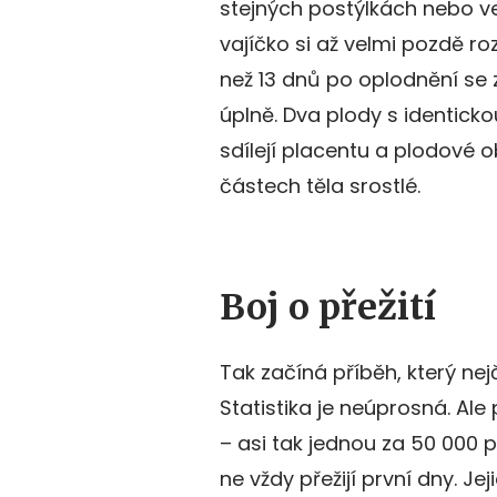
stejných postýlkách nebo v
vajíčko si až velmi pozdě ro
než 13 dnů po oplodnění se za
úplně. Dva plody s identick
sdílejí placentu a plodové o
částech těla srostlé.
Boj o přežití
Tak začíná příběh, který ne
Statistika je neúprosná. Al
– asi tak jednou za 50 000 p
ne vždy přežijí první dny. Jej