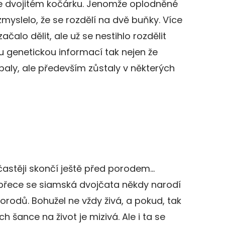
e dvojitém kočárku. Jenomže oplodněné
zmyslelo, že se rozdělí na dvě buňky. Více
čalo dělit, ale už se nestihlo rozdělit
ou genetickou informací tak nejen že
baly, ale především zůstaly v některých
jčastěji skončí ještě před porodem…
e přece se siamská dvojčata někdy narodí
orodů. Bohužel ne vždy živá, a pokud, tak
ich šance na život je mizivá. Ale i ta se