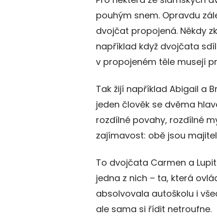
pouhým snem. Opravdu záleží
dvojčat propojená. Někdy z
například když dvojčata sdíl
v propojeném těle musejí pr
Tak žijí například Abigail a 
jeden člověk se dvěma hlavam
rozdílné povahy, rozdílné my
zajímavost: obě jsou majite
To dvojčata Carmen a Lupit
jedna z nich – ta, která ovl
absolvovala autoškolu i všech
ale sama si řídit netroufne.