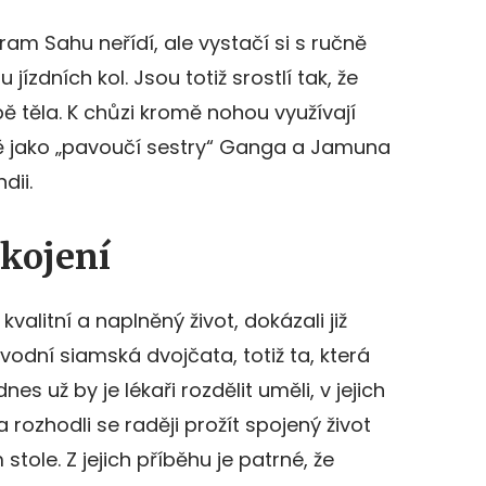
vram Sahu neřídí, ale vystačí si s ručně
ízdních kol. Jsou totiž srostlí tak, že
ě těla. K chůzi kromě nohou využívají
ně jako „pavoučí sestry“ Ganga a Jamuna
dii.
okojení
valitní a naplněný život, dokázali již
odní siamská dvojčata, totiž ta, která
es už by je lékaři rozdělit uměli, v jejich
 a rozhodli se raději prožít spojený život
tole. Z jejich příběhu je patrné, že