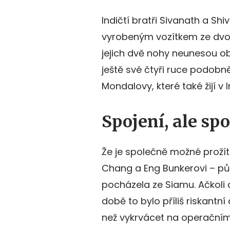
Indičtí bratři Sivanath a Shi
vyrobeným vozítkem ze dvou j
jejich dvě nohy neunesou ob
ještě své čtyři ruce podob
Mondalovy, které také žijí v In
Spojení, ale sp
Že je společně možné prožít k
Chang a Eng Bunkerovi – pův
pocházela ze Siamu. Ačkoli dn
době to bylo příliš riskantní
než vykrvácet na operačním s