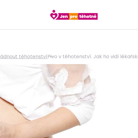
ládnout těhotenství
Pivo v těhotenství. Jak ho vidí lékařs