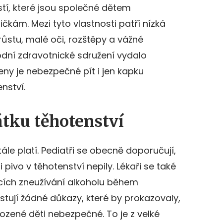
tí, které jsou společné dětem
kám. Mezi tyto vlastnosti patří nízká
ůstu, malé oči, rozštěpy a vážné
odní zdravotnické sdružení vydalo
eny je nebezpečné pít i jen kapku
enství.
tku těhotenství
ále platí. Pediatři se obecně doporučují,
 pivo v těhotenství nepily. Lékaři se také
ncích zneužívání alkoholu během
istují žádné důkazy, které by prokazovaly,
rozené děti nebezpečné. To je z velké