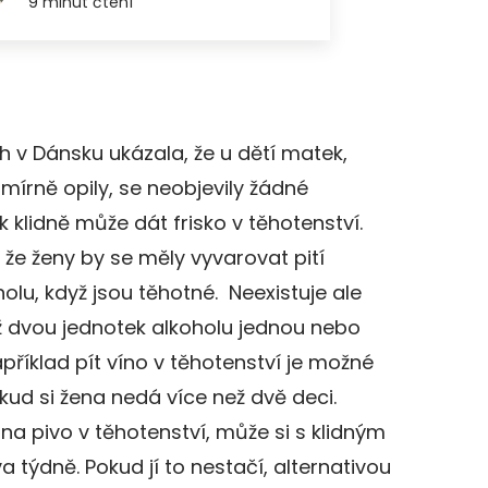
h v Dánsku ukázala, že u dětí matek,
mírně opily, se neobjevily žádné
k klidně může dát frisko v těhotenství.
 že ženy by se měly vyvarovat pití
u, když jsou těhotné. Neexistuje ale
až dvou jednotek alkoholu jednou nebo
apříklad pít víno v těhotenství je možné
kud si žena nedá více než dvě deci.
a pivo v těhotenství, může si s klidným
týdně. Pokud jí to nestačí, alternativou