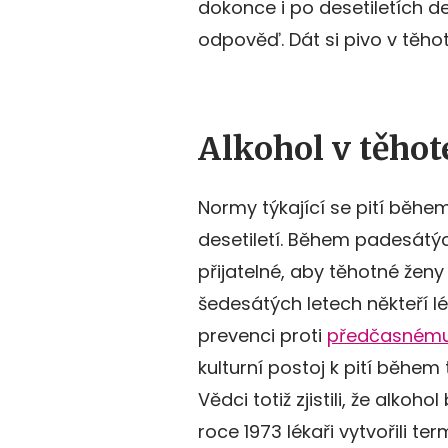
dokonce i po desetiletích deb
odpověď. Dát si pivo v těhot
Alkohol v těhot
Normy týkající se pití běhe
desetiletí. Během padesátý
přijatelné, aby těhotné ženy 
šedesátých letech někteří l
prevenci proti
předčasnému
kulturní postoj k pití běhe
Vědci totiž zjistili, že alko
roce 1973 lékaři vytvořili te