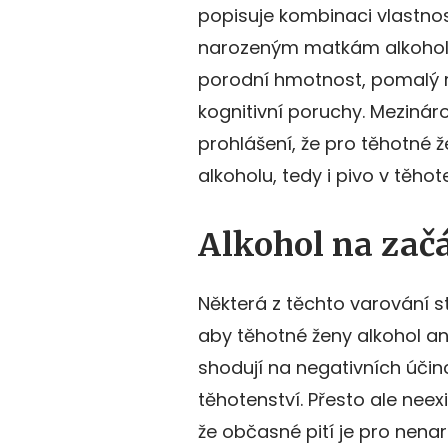
popisuje kombinaci vlastnos
narozeným matkám alkoholič
porodní hmotnost, pomalý r
kognitivní poruchy. Mezinár
prohlášení, že pro těhotné ž
alkoholu, tedy i pivo v těhot
Alkohol na začá
Některá z těchto varování st
aby těhotné ženy alkohol ani
shodují na negativních úči
těhotenství. Přesto ale neex
že občasné pití je pro nena