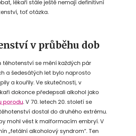
at, lékaři stále ještě nemají definitivní
enství, toť otázka.
enství v průběhu dob
m těhotenství se mění každých pár
ch a šedesátých let bylo naprosto
pily a kouřily. Ve skutečnosti, v
ékaři dokonce předepsali alkohol jako
 porodu
. V 70. letech 20. století se
m těhotenství dostal do druhého extrému.
hol by mohl vést k malformacím embryí. V
rmín „fetální alkoholový syndrom“. Ten