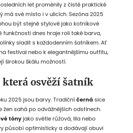
ledních let proměnily z čistě praktické
ý má své místo i v ulicích. Sezóna 2025
hou být stejně stylové jako kotníkové
 funkčnosti dnes hraje roli také barva,
e holínky sladit s každodenním šatníkem. Ať
a festival nebo k elegantnějšímu outfitu,
jí širokou škálu možností.
 která osvěží šatník
ku 2025 jsou barvy. Tradiční
černá
sice
íce žen sahá po odvážnějších odstínech.
ové tóny
jako světle růžová, lila nebo
y působí optimisticky a dodávají obuvi