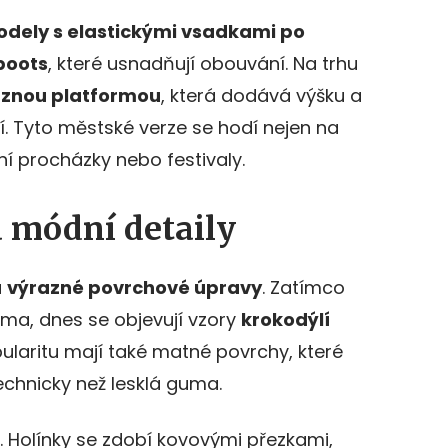
dely s elastickými vsadkami po
boots
, které usnadňují obouvání. Na trhu
aznou platformou
, která dodává výšku a
í. Tyto městské verze se hodí nejen na
ní procházky nebo festivaly.
a módní detaily
u
výrazné povrchové úpravy
. Zatímco
ma, dnes se objevují vzory
krokodýlí
pularitu mají také matné povrchy, které
chnicky než lesklá guma.
ly. Holínky se zdobí kovovými přezkami,