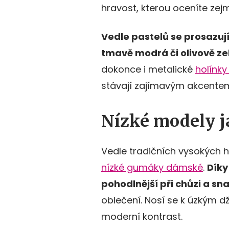
hravost, kterou oceníte ze
Vedle pastelů se prosazují 
tmavě modrá či olivově ze
dokonce i metalické
holínk
stávají zajímavým akcentem,
Nízké modely j
Vedle tradičních vysokých ho
nízké gumáky dámské
.
Díky
pohodlnější při chůzi a sn
oblečení. Nosí se k úzkým dž
moderní kontrast.