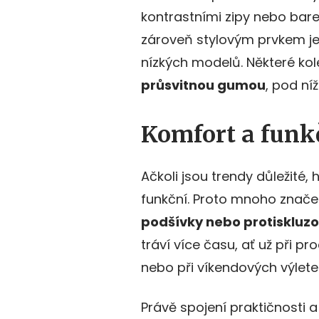
kontrastními zipy nebo bar
zároveň stylovým prvkem j
nízkých modelů. Některé ko
průsvitnou gumou
, pod ní
Komfort a funk
Ačkoli jsou trendy důležité
funkční. Proto mnoho znače
podšívky nebo protiskluz
tráví více času, ať už při p
nebo při víkendových výlete
Právě spojení praktičnosti a 