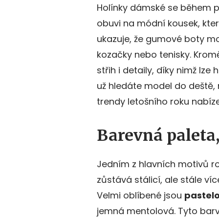
Holínky dámské se během pos
obuvi na módní kousek, kter
ukazuje, že gumové boty mo
kozačky nebo tenisky. Kromě
střih i detaily, díky nimž lz
už hledáte model do deště, n
trendy letošního roku nabíze
Barevná paleta,
Jedním z hlavních motivů ro
zůstává stálicí, ale stále v
Velmi oblíbené jsou
pastel
jemná mentolová. Tyto barv