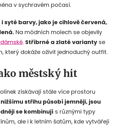
jména v sychravém počasí.
i syté barvy, jako je cihlově červená,
lená.
Na módních molech se objevily
y dámské
.
Stříbrné a zlaté varianty
se
 který dokáže oživit jednoduchý outfit.
ako městský hit
línek získávají stále více prostoru
 nižšímu střihu působí jemněji, jsou
adněji se kombinují
s různými typy
ínům, ale i k letním šatům, kde vytvářejí