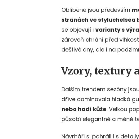
Oblíbené jsou především
mo
stranách ve stylu
chelsea 
se objevují i
varianty s výr
zároveň chrání před vlhkost
deštivé dny, ale i na podzim
Vzory, textury 
Dalším trendem sezóny jso
dříve dominovala hladká gu
nebo hadí kůže
. Velkou po
působí elegantně a méně te
Návrháři si pohráli i s detai