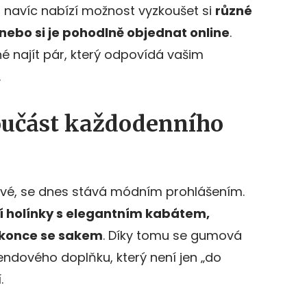
navíc nabízí možnost vyzkoušet si
různé
nebo si je pohodlně objednat online
.
né najít pár, který odpovídá vašim
.
oučást každodenního
lové, se dnes stává módním prohlášením.
í holínky s elegantním kabátem,
konce se sakem
. Díky tomu se gumová
ndového doplňku, který není jen „do
.