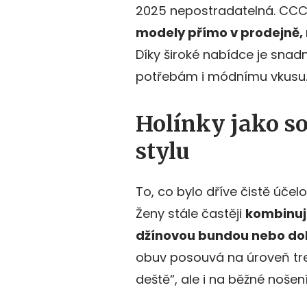
2025 nepostradatelná. CCC 
modely přímo v prodejně, 
Díky široké nabídce je snad
potřebám i módnímu vkusu
Holínky jako s
stylu
To, co bylo dříve čistě úče
Ženy stále častěji
kombinuj
džínovou bundou nebo do
obuv posouvá na úroveň tre
deště“, ale i na běžné nošení