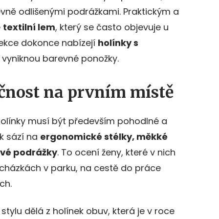
evně odlišenými podrážkami. Praktickým a
e
textilní lem
, který se často objevuje u
lekce dokonce nabízejí
holínky s
ž vyniknou barevné ponožky.
čnost na prvním místě
, holínky musí být především pohodlné a
k sází na
ergonomické stélky, měkké
ové podrážky
. To ocení ženy, které v nich
rocházkách v parku, na cestě do práce
ch.
stylu dělá z holínek obuv, která je v roce