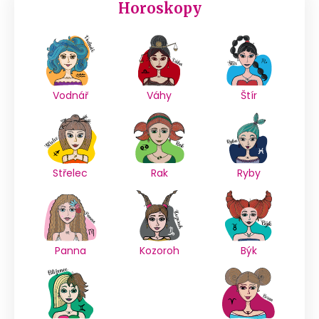
Horoskopy
Vodnář
Váhy
Štír
Střelec
Rak
Ryby
Panna
Kozoroh
Býk