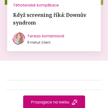
Těhotenské komplikace
Když screening říká: Downův
syndrom
Tereza Axmannová
9 minut čtení
Propagace na webu