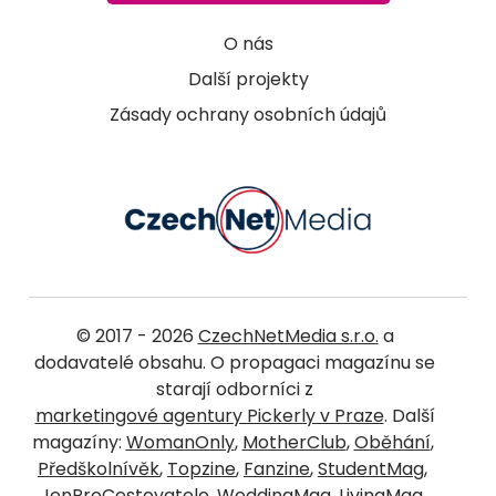
O nás
Další projekty
Zásady ochrany osobních údajů
© 2017 - 2026
CzechNetMedia s.r.o.
a
dodavatelé obsahu. O propagaci magazínu se
starají odborníci z
marketingové agentury Pickerly v Praze
. Další
magazíny:
WomanOnly
,
MotherClub
,
Oběhání
,
Předškolnívěk
,
Topzine
,
Fanzine
,
StudentMag
,
JenProCestovatele
,
WeddingMag
,
LivingMag
,