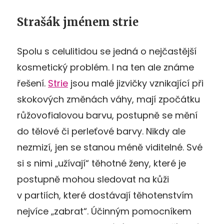
Strašák jménem strie
Spolu s celulitidou se jedná o nejčastější
kosmetický problém. I na ten ale známe
řešení.
Strie
jsou malé jizvičky vznikající při
skokových změnách váhy, mají zpočátku
růžovofialovou barvu, postupně se mění
do tělové či perleťové barvy. Nikdy ale
nezmizí, jen se stanou méně viditelné. Své
si s nimi „užívají“ těhotné ženy, které je
postupně mohou sledovat na kůži
v partiích, které dostávají těhotenstvím
nejvíce „zabrat“. Účinným pomocníkem