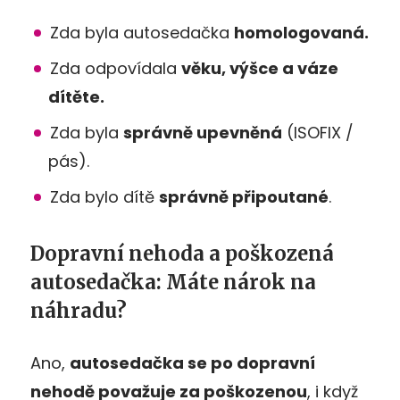
Zda byla autosedačka
homologovaná.
Zda odpovídala
věku, výšce a váze
dítěte.
Zda byla
správně upevněná
(ISOFIX /
pás).
Zda bylo dítě
správně připoutané
.
Dopravní nehoda a poškozená
autosedačka: Máte nárok na
náhradu?
Ano,
autosedačka se po dopravní
nehodě považuje za poškozenou
, i když