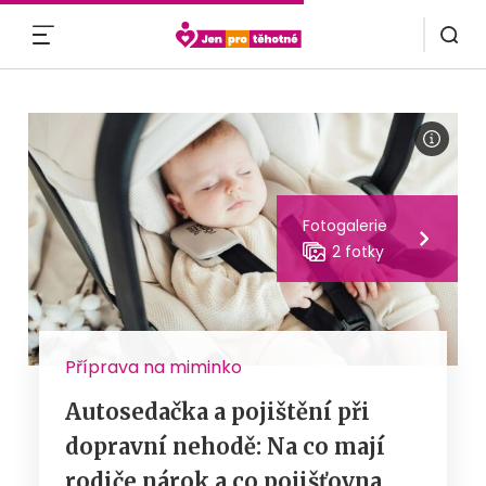
MENU
Fotogalerie
2 fotky
Příprava na miminko
Autosedačka a pojištění při
dopravní nehodě: Na co mají
rodiče nárok a co pojišťovna