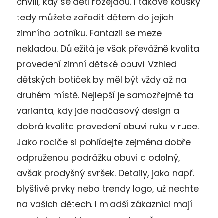
chvíli, kdy se děti rozejdou. I takové kousky
tedy můžete zařadit dětem do jejich
zimního botníku. Fantazii se meze
nekladou. Důležitá je však převážně kvalita
provedení zimní dětské obuvi. Vzhled
dětských botiček by měl být vždy až na
druhém místě. Nejlepší je samozřejmě ta
varianta, kdy jde nadčasový design a
dobrá kvalita provedení obuvi ruku v ruce.
Jako rodiče si pohlídejte zejména dobře
odpruženou podrážku obuvi a odolný,
avšak prodyšný svršek. Detaily, jako např.
blyštivé prvky nebo trendy logo, už nechte
na vašich dětech. I mladší zákazníci mají