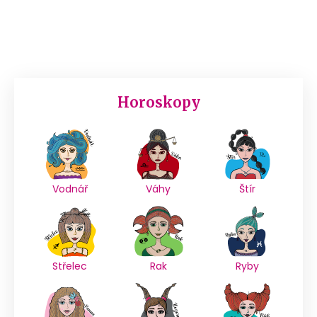
Horoskopy
Vodnář
Váhy
Štír
Střelec
Rak
Ryby