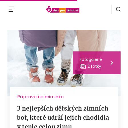
MENU
Fotogalerie
2 fotky
Příprava na miminko
3 nejlepších dětských zimních
bot, které udrží jejich chodidla
v teple celou zimu