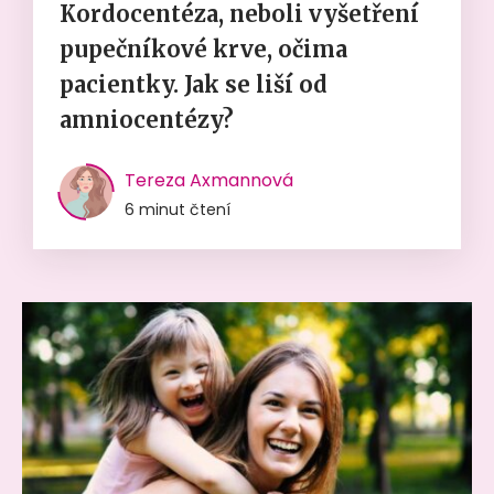
Kordocentéza, neboli vyšetření
pupečníkové krve, očima
pacientky. Jak se liší od
amniocentézy?
Tereza Axmannová
6 minut čtení