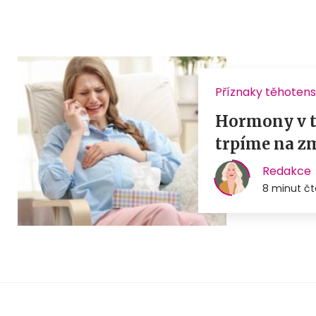
Příznaky těhotens
Hormony v tě
trpíme na z
Redakce
8 minut čt